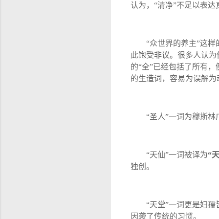
认为，
“
清净
”
不足以表达
“
众世界的养主
”
这样
此饱受非议。很多人认为
的
“
全
”
已经包括了所有，
的生造词，容易为误解为
“
圣人
”
一词为穆斯林
“
天仙
”
一词被译为
“
独创。
“
天堂
”
一词更是妇孺
因袭了传统的习惯。