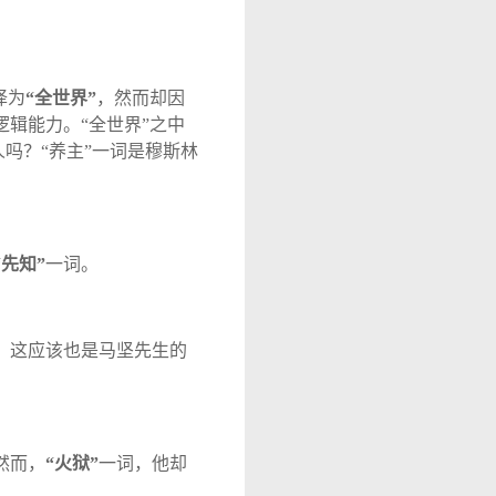
译为
“
全世界
”
，然而却因
逻辑能力。
“
全世界
”
之中
人吗？
“
养主
”
一词是穆斯林
“
先知
”
一词。
，这应该也是马坚先生的
然而，
“
火狱
”
一词，他却