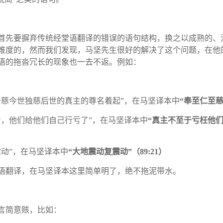
首先要摒弃传统经堂语翻译的错误的语句结构，换之以成熟的、
难度的，然而我们发现，马坚先生很好的解决了这个问题，在他
语的拖沓冗长的现象也一去不返。例如：
普慈今世独慈后世的真主的尊名着起
”
，在马坚译本中
“
奉至仁至
亏，他们给他们自己行亏了
”
，在马坚译本中
“
真主不至于亏枉他
震动
”
，在马坚译本中
“
大地震动复震动
”
（
89:21
）
语翻译，在马坚译本这里简单明了，绝不拖泥带水。
言简意赅，比如：