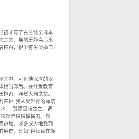
纪初才有了古兰经全译本
文言文，虽然王静斋后来
俗直白，很少有生涩拗口
译之中，可见他深厚的汉
却相当滞后。在经堂教育
长拖沓，难登大雅之堂。
例来说
“
我从受赶撵的筛塔
雾水，
“
赞颂是唯独主，调
起来都是懵懵懂懂的。然
意识地、或多或少地受到
的痕迹，比如
“
色俩目在你