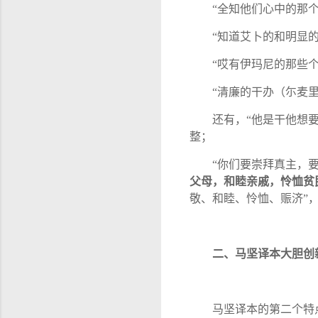
“
全知他们心中的那
“
知道艾卜的和明显
“
哎有伊玛尼的那些
“
清廉的干办（尓麦
还有，
“
他是干他想
整；
“
你们要崇拜真主，
父母，和睦亲戚，怜恤贫
敬、和睦、怜恤、赈济
”
二、马坚译本大胆创
马坚译本的第二个特