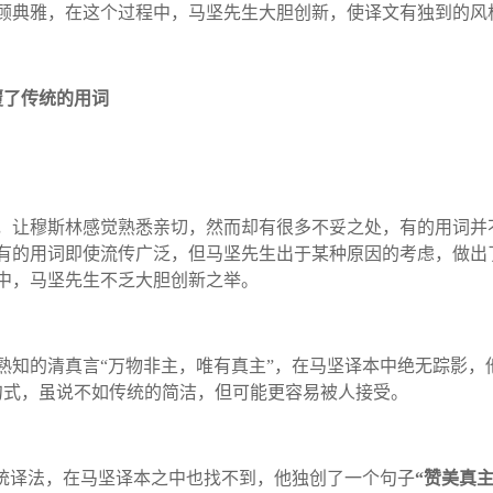
顾典雅，在这个过程中，马坚先生大胆创新，使译文有独到的风
覆了传统的用词
，让穆斯林感觉熟悉亲切，然而却有很多不妥之处，有的用词并
有的用词即使流传广泛，但马坚先生出于某种原因的考虑，做出
中，马坚先生不乏大胆创新之举。
熟知的清真言
“
万物非主，唯有真主
”
，在马坚译本中绝无踪影，
句式，虽说不如传统的简洁，但可能更容易被人接受。
统译法，在马坚译本之中也找不到，他独创了一个句子
“
赞美真