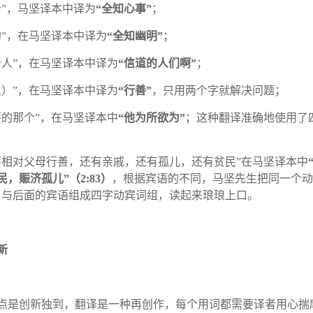
个
”
，马坚译本中译为
“
全知心事
”
；
的
”
，在马坚译本中译为
“
全知幽明
”
；
个人
”
，在马坚译本中译为
“
信道的人们啊
”
；
里）
”
，在马坚译本中译为
“
行善
”
，只用两个字就解决问题；
要的那个
”
，在马坚译本中
“
他为所欲为
”
；这种翻译准确地使用了
要相对父母行善，还有亲戚，还有孤儿，还有贫民
”
在马坚译本中
民，赈济孤儿
”
（
2:83
）
，根据宾语的不同，马坚先生把同一个动
，与后面的宾语组成四字动宾词组，读起来琅琅上口。
新
点是创新独到，翻译是一种再创作，每个用词都需要译者用心揣