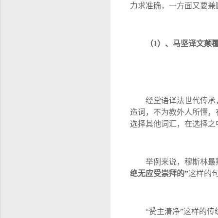
力求准确，一方面又要兼
（
1
）、马坚译文颠
经堂语译法世代传承
造词，不为教外人所懂，
选择其他词汇，在选择之
举例来说，穆斯林最
绝无应受崇拜的
”
这样的
“
赞主清净
”
这样的传