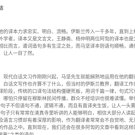
洁
他的译本力求忠实、明白、流畅。伊斯兰传入一千多年，直到上
外学者，译本又是文言文，王静斋、杨仲明两位阿訇的译本也是
相比而言，遣词造句多有生涩之处，而马坚译本则语句顺畅，通
，让人一目了然。
，现代白话文习作刚刚兴起，马坚先生就能娴熟地运用在他的翻
，白话文写作也许算不了什么，但当时的伊斯兰教界，翻译工作
译阶段，传统的口译句法结构僵硬死板，用词千篇一律，句式冗
，哪怕只停留在穆斯林民间传播，群众不经培训也很难读懂。举
的句子不但语句不通，逻辑不通，而且有直译夹生饭，让人一头
的句子只有常常在清真寺里听讲的人能够明白，相信大部分人读
及语言习惯却有着深厚的影响，作为翻译者常常会不自觉地、无
的作品之中。直到现在，我们还会在很多阿訇的文章中看到这样
脱离
”
之类的语句。