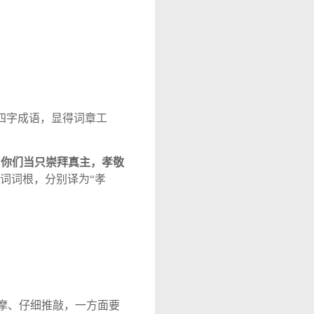
四字成语，显得词章工
“
你们当只崇拜真主，孝敬
词词根，分别译为
“
孝
摩、仔细推敲，一方面要