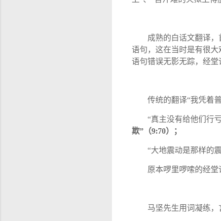
成熟的白话文翻译，
语句，这在当时是有很大
语句错误无影无踪，经堂
传统的翻译
“
我凭着
“
真主没有给他们行
欺
”
（
9:70
）；
“
大地震动是那样的
原本啰里啰嗦的经堂
马坚先生用词凝练，