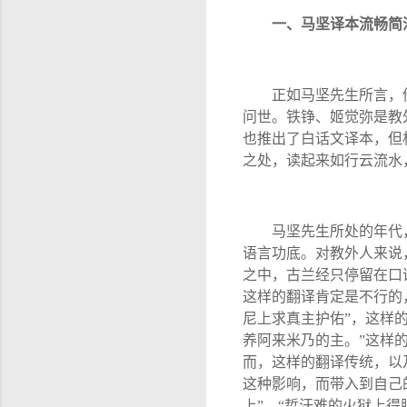
一、马坚译本流畅简
正如马坚先生所言，
问世。铁铮、姬觉弥是教
也推出了白话文译本，但
之处，读起来如行云流水
马坚先生所处的年代
语言功底。对教外人来说
之中，古兰经只停留在口
这样的翻译肯定是不行的
尼上求真主护佑
”
，这样
养阿来米乃的主。
”
这样
而，这样的翻译传统，以
这种影响，而带入到自己
上
”
、
“
哲汗难的火狱上得