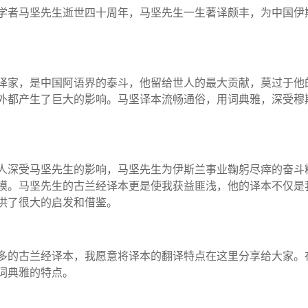
学者马坚先生逝世四十周年，马坚先生一生著译颇丰，为中国伊
译家，是中国阿语界的泰斗，他留给世人的最大贡献，莫过于他
外都产生了巨大的影响。马坚译本流畅通俗，用词典雅，深受穆
人深受马坚先生的影响，马坚先生为伊斯兰事业鞠躬尽瘁的奋斗
模。马坚先生的古兰经译本更是使我获益匪浅，他的译本不仅是
供了很大的启发和借鉴。
多的古兰经译本，我愿意将译本的翻译特点在这里分享给大家。
词典雅的特点。