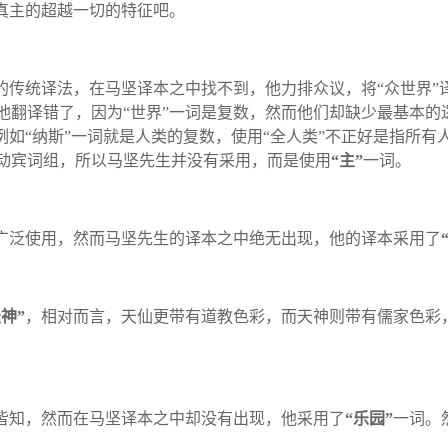
真主的超越一切的特征吧。
的传统译法，在马坚译本之中找不到，他力排众议，将
“
众世界
”
他翻译错了，因为
“
世界
”
一词是复数，然而他们却缺少最基本的
例如
“
纳斯
”
一词就是人类的复数，使用
“
全人类
”
不正好是指所有
动宾词组，所以马坚先生并没有采用，而是使用
“
主
”
一词。
广泛使用，然而马坚先生的译本之中绝无出现，他的译本采用了
天神
”
，相对而言，天仙更带有道教色彩，而天神则带有儒家色彩
皆知，然而在马坚译本之中却没有出现，他采用了
“
乐园
”
一词。