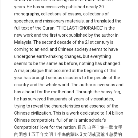
years. He has successively published nearly 20
monographs, collections of essays, collections of
speeches, and missionary materials, and translated the
full text of the Quran. "THE LAST IGNORANCE" is the
new work and the first work published by the author in
Malaysia. The second decade of the 21st century is
coming to an end, and Chinese society seems to have
undergone earth-shaking changes, but everything
seems to be the same as before, nothing has changed.
A major plague that occurred at the beginning of this
year has brought serious disasters to the people of the
country and the whole world. The author is overseas and
has a heart for the motherland. Through the heavy fog,
he has surveyed thousands of years of vicissitudes,
trying to reveal the characteristics and essence of the
Chinese civilization. This is a work dedicated to 1.4 billion
Chinese compatriots, full of an Islamic scholar’s
Compatriots’ love for the nation. 目录 自序 1 第一章 文明
的困惑 1 五千年文明 1 半岛的蒙昧 3 文明或蛮荒 4 慈爱的