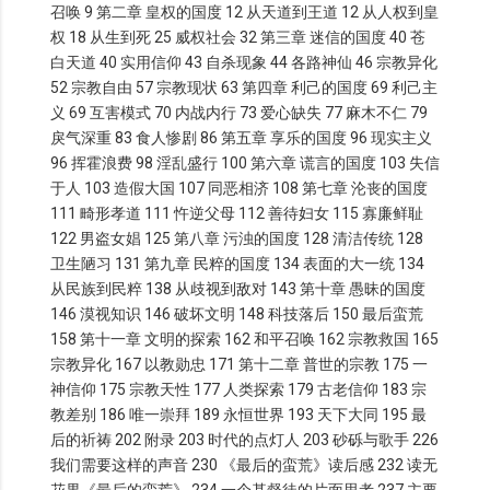
召唤 9 第二章 皇权的国度 12 从天道到王道 12 从人权到皇
权 18 从生到死 25 威权社会 32 第三章 迷信的国度 40 苍
白天道 40 实用信仰 43 自杀现象 44 各路神仙 46 宗教异化
52 宗教自由 57 宗教现状 63 第四章 利己的国度 69 利己主
义 69 互害模式 70 内战内行 73 爱心缺失 77 麻木不仁 79
戾气深重 83 食人惨剧 86 第五章 享乐的国度 96 现实主义
96 挥霍浪费 98 淫乱盛行 100 第六章 谎言的国度 103 失信
于人 103 造假大国 107 同恶相济 108 第七章 沦丧的国度
111 畸形孝道 111 忤逆父母 112 善待妇女 115 寡廉鲜耻
122 男盗女娼 125 第八章 污浊的国度 128 清洁传统 128
卫生陋习 131 第九章 民粹的国度 134 表面的大一统 134
从民族到民粹 138 从歧视到敌对 143 第十章 愚昧的国度
146 漠视知识 146 破坏文明 148 科技落后 150 最后蛮荒
158 第十一章 文明的探索 162 和平召唤 162 宗教救国 165
宗教异化 167 以教勋忠 171 第十二章 普世的宗教 175 一
神信仰 175 宗教天性 177 人类探索 179 古老信仰 183 宗
教差别 186 唯一崇拜 189 永恒世界 193 天下大同 195 最
后的祈祷 202 附录 203 时代的点灯人 203 砂砾与歌手 226
我们需要这样的声音 230 《最后的蛮荒》读后感 232 读无