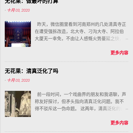
无花果：做最坏的打算
-
十月 03, 2020
昨天，微信圈里看到河南郑州的几处清真寺正
在遭受强拆改造，北大寺、刁沟大寺、阿拉伯
大厦无一幸免，不由让人感慨火势蔓延之快，
估计过不了多久，很快就会轮到我的故乡的那
几座洋葱头了。
更多内容
无花果：清真泛化了吗
-
十月 03, 2020
前一段时间，一个戏曲界的朋友和我语聊，声
称友好探讨，但矛头指向清真泛化问题。我不
得不驳斥这一伪命题。 这两年，清真泛化的说
法甚嚣尘上，真是应了那句话，谎言重复了一
百遍就成了真理，人们真的以为清真泛化了，
更多内容
于是真的到了要严厉打击、从严治理的地步