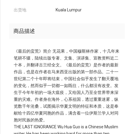
出货地
Kuala Lumpur
商品描述
《最后的蛮荒》简介 无花果，中国穆斯林作家，十几年来
笔耕不辍，陆续出版专著、文集、演讲集、宣教资料近二
十本，并翻译古兰经全文。《最后的蛮荒》是作者的最新
作品，也是在作者在马来西亚出版的第一部作品。二十一
世纪第二个十年即将结束，中国社会似乎发生了翻天覆地
的变化，然而似乎一切都一如既往，什么都没有改变。发
生于今年年初的一场大瘟疫，又给国人乃至全世界带来深
重的灾难。作者身在海外，心系祖国，透过重重迷雾，纵
览数千年沧桑，试图揭示华夏文明的特征和本质，这是奉
献给十四亿华夏同胞的作品，满含着一位伊斯兰学人对同
胞对民族的热爱。
THE LAST IGNORANCE Wu Hua Guo is a Chinese Muslim
writer. He has been working hard for more than ten