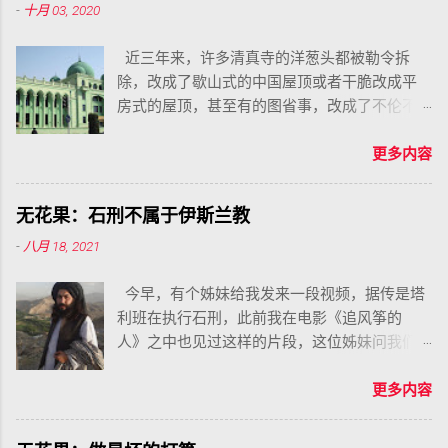
-
十月 03, 2020
做生育工具，直至被锁上铁链，过着生不如死
的日子。她的悲惨遭遇令每一个有良知的人感
近三年来，许多清真寺的洋葱头都被勒令拆
到痛心疾首，人们无不为此感到震惊而愤怒，
除，改成了歇山式的中国屋顶或者干脆改成平
纷纷通过各种方式表达对锁链女的同情和声
房式的屋顶，甚至有的图省事，改成了不伦不
援。目前，锁链女事件已经传遍全球，引发世
类的茶壶盖。不仅洋葱头，甚至一切拱券形状
界各地同胞的关切，然而截至目前，锁链女的
的门窗、护栏、也都被迫改成了四方块，借口
更多内容
身世仍未得到落实，她遭遇的伤害也未得到补
是消除阿拉伯化。
偿，而迫害她的罪人仍然逍遥法外。为此，我
们谨代表世界各地伊斯兰教徒发出呼吁，声援
无花果：石刑不属于伊斯兰教
锁链女早日获得拯救，享受真主的慈爱。
-
八月 18, 2021
今早，有个姊妹给我发来一段视频，据传是塔
利班在执行石刑，此前我在电影《追风筝的
人》之中也见过这样的片段，这位姊妹问我们
该如何反驳，我对她的回答是，不要反驳，而
是要谴责，谴责这种愚昧而野蛮的暴行。
更多内容