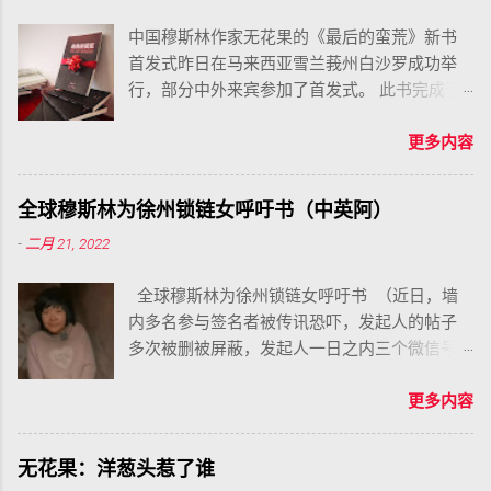
中国穆斯林作家无花果的《最后的蛮荒》新书
首发式昨日在马来西亚雪兰莪州白沙罗成功举
行，部分中外来宾参加了首发式。 此书完成于
去年十月，曾经在网上连载两个月，引起多方
关注，后来由垂鼎文化公司在马来西亚出版，
更多内容
面向全球发行。但由于疫情原因，此书首发式
一再拖延，近期马来西亚境内部分解封，这场
全球穆斯林为徐州锁链女呼吁书（中英阿）
倍受关注的首发式终于成功举行。
-
二月 21, 2022
全球穆斯林为徐州锁链女呼吁书 （近日，墙
内多名参与签名者被传讯恐吓，发起人的帖子
多次被删被屏蔽，发起人一日之内三个微信号
遭到了永封，希望各位广泛传播） 奉大慈大爱
的真主之名 荣耀归于真主，宇宙万物的创造
更多内容
者。愿真主赐福众先知。 2022 年 1 月 28 日，
中国徐州丰县锁链女事件被曝光，她自幼被拐
无花果：洋葱头惹了谁
卖、被强奸、被凌辱、被伤害、被囚禁、被当