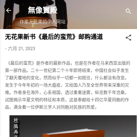
跳至主要内容
無像寳殿
作家无花果的个人网站
无花果新书《最后的蛮荒》邮购通道
-
六月 21, 2023
《最后的蛮荒》是作者的最新作品，也是在作者在马来西亚出版的
第一部作品。二十一世纪第二个十年即将结束，中国社会似乎发生
了翻天覆地的变化，然而似乎一切都一如既往，什么都没有改变。
发生于今年年初的一场大瘟疫，又给国人乃至全世界带来深重的灾
难。作者身在海外，心系祖国，透过重重迷雾，纵览数千年沧桑，
试图揭示华夏文明的特征和本质，这是奉献给十四亿华夏同胞的作
品，满含着一位伊斯兰学人对同胞对民族的热爱。