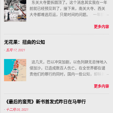
东关大寺要拆圆顶了。这个消息其实我在一年
前就已经预见到了，接下来，南关大寺、西关
大寺都难逃厄运，只是时间的问题。 一年前，
一个兄弟因为泄漏了牠们的整改方案效果图，
结果就遭到了十天的拘留，但这也阻拦不了牠
更多内容
们拆寺的决心，纵然消息很快传遍全世界，但
牠们从来无所畏惧，一副我是流氓我怕谁的姿
无花果：扭曲的公知
态，变本加厉地进行着牠们的疯狂，即使在去
-
五月 17, 2021
年疫情最严重的时候，牠们一刻也没有停止。
这几天，巴以冲突加剧，以色列肆无忌惮地入
侵加沙，已造成数百人伤亡，在全世界都在谴
责他们的罪行的同时，国内一些公知，却昧着
良心为以色列洗地，他们对巴勒斯坦人的苦难
和伤亡视而不见，幸灾乐祸，反而对以色列的
更多内容
暴行拍手称快。
《最后的蛮荒》新书首发式昨日在马举行
-
十二月 05, 2021