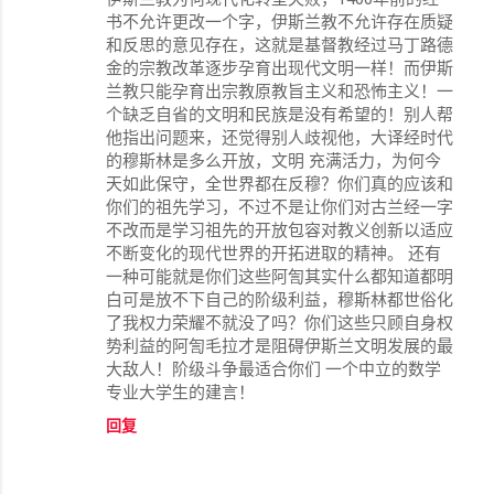
书不允许更改一个字，伊斯兰教不允许存在质疑
和反思的意见存在，这就是基督教经过马丁路德
金的宗教改革逐步孕育出现代文明一样！而伊斯
兰教只能孕育出宗教原教旨主义和恐怖主义！一
个缺乏自省的文明和民族是没有希望的！别人帮
他指出问题来，还觉得别人歧视他，大译经时代
的穆斯林是多么开放，文明 充满活力，为何今
天如此保守，全世界都在反穆？你们真的应该和
你们的祖先学习，不过不是让你们对古兰经一字
不改而是学习祖先的开放包容对教义创新以适应
不断变化的现代世界的开拓进取的精神。 还有
一种可能就是你们这些阿訇其实什么都知道都明
白可是放不下自己的阶级利益，穆斯林都世俗化
了我权力荣耀不就没了吗？你们这些只顾自身权
势利益的阿訇毛拉才是阻碍伊斯兰文明发展的最
大敌人！阶级斗争最适合你们 一个中立的数学
专业大学生的建言！
回复