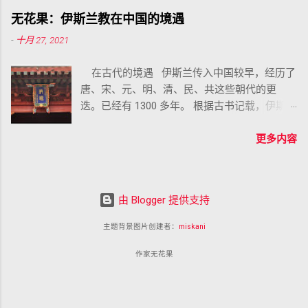
了。
无花果：伊斯兰教在中国的境遇
-
十月 27, 2021
在古代的境遇 伊斯兰传入中国较早，经历了
唐、宋、元、明、清、民、共这些朝代的更
迭。已经有 1300 多年。 根据古书记载，伊斯兰
教于唐永徽二年传入中国的，这是官方正式建
交的时间，在此之前，民间肯定有更多的来华
更多内容
者，广州有一座怀圣寺被认为是中国历史上的
第一座清真寺，现在仅留下的唐代建筑就是一
座光塔。 怀圣寺的建造者被认为是圣门弟子，
由 Blogger 提供支持
创始人艾布·宛噶斯，中国民间说他是穆圣的母
舅，至于这个宛噶斯是不是著名的圣门弟子赛
主题背景图片创建者：
miskani
尔德·本·艾布·宛噶斯，在历史上尚无定论。
作家无花果