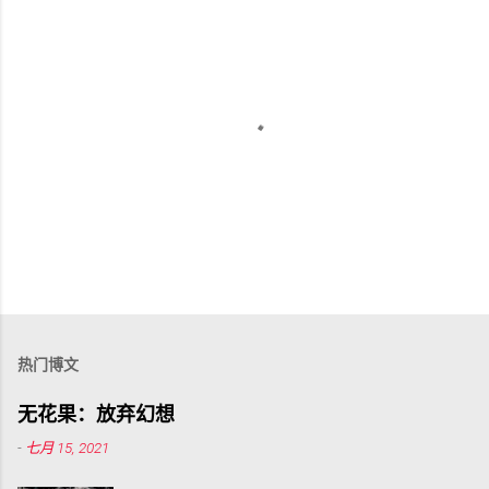
发
表
评
热门博文
论
无花果：放弃幻想
-
七月 15, 2021