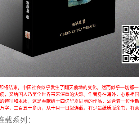
即将结束，中国社会似乎发生了翻天覆地的变化，然而似乎一切都一
疫，又给国人乃至全世界带来深重的灾难。作者身在海外，心系祖
的特征和本质，这是奉献给十四亿华夏同胞的作品，满含着一位伊
万字，二百五十多页，从十月一日起连载，有少量纸质版余书，有
连载系列：