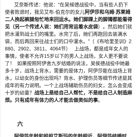
艾奈斯传述：他说：
“
在吴候德战役中，当有些人扔下
使者败退时，我见艾布
·
伯克尔的女儿
阿伊莎和乌姆
·
苏莱姆
二人挽起裤腿匆忙地来回运水。她们脚踝上的脚镯都能看得
见（另一个传述人说：她们用背运着水皮袋
）。然后她们就
把水灌到战士们的嘴里。水完了后，她们再跑回去装满水
袋，而后再回来往战士们的口中灌水。
”
（《布哈里圣训》
2
880
、
2902
、
3811
、
4064
节）
上战场，都是成年女人的
事情，使者不允许
15
岁以下的男人上战场，女人更不要说
了！
如果按照阿伊舍九岁结婚的说法，吴侯德战役中她最
多十岁，战场上背水，需要的是体力，阿伊莎能在战场上背
水，以幼女的身份出现吗？背水、护理伤员等细节传述是其
成年的有力说明。一个上战场辅助伤员的妇女，怎么会变成
十岁的幼童？
战场上是给自己人帮忙，不是给自己人制造麻
烦。只有成年有体力的人才能去做类似的事
。
六
阿伊莎年龄和姐姐艾斯玛的年龄相近，阿伊莎结婚时
,