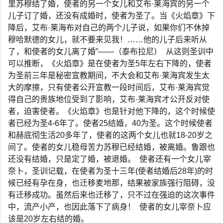
里苏穆结了婚，使者的另一个女儿和艾布
·
莱海宾的另一个
儿子订了婚，还没有成婚时，使者为圣了。当《火焰章》下
降后，艾布
·
莱海布对自己的两个儿子说，如果你们不休掉
穆哈默德的女儿，就不要来见我！
……
他的儿子后来听从
了，和使者的女儿离了婚
”——
（泰布拉尼）
从这则圣训中
可以推断，《火焰章》是在使者为圣
5
年左右下降的，使者
为圣前三年是秘密宣教期间，不大会和艾布
·
莱海宾发生太
大的摩擦，只有使者公开宣教一段时间后，艾布
·
莱海宾觉
得自己的贵族地位受到了影响，艾布
·
莱海宾才公开反对使
者，迫害使者。《火焰章》也是针对他下降的，这个时候使
者已经为圣
4-6
年了。使者
25
结婚，
40
为圣。这个时候使者
和赫底彻生活
20
多年了，使者的这两个女儿也就
18-20
岁之
间了。使者的女儿稳母苦力苏穆已经结婚，被离婚。鲁跟也
还没有结婚，只是定了婚，被退婚。
使者还有一个女儿宰
奈卜，圣训记载，在使者为圣十三年
(
使者结婚后
28
年
)
的时
候已经有孕在身，也迁移麦地那，结果被家族强行阻碍，没
有迁移成功。虽然后来也迁移了，只不过在强迫的这次事件
中，流产小产，也因此落下了病身！
使者的女儿宰奈卜应
该是
20
岁左右结的婚。