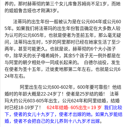
养的，那时赫蒂彻的第三个女儿库鲁苏姆尚不足
1
岁，而她
的姐姐鲁吉娅也才刚满
3
岁。
法蒂玛的出生年份一般被认为是在公元
604
年或公元
60
5
年。如果我们将法蒂玛的出生年份暂且确定在大多数人较
为认可的公元
605
年，也就是使者为圣前五年，那么毫无疑
问，法蒂玛出生时，
5
岁的阿里那时已经在她家生活了至少
两年，甚至可能更久。也就是说，赫蒂彻的
6
个大小孩子
中，除早夭的长子嘠希姆外，其余
5
个孩子无一例外都是在
与阿里的朝夕相处中一同成长起来的。
白德尔战役，发生
在使者为圣十五年，迁徙麦地那第二年左右，也就是公元
6
24
年左右。
阿里出生在公元
600-602
年，
600
年要可靠些！他结
婚时的年龄大概是
22-24
岁了！使者是
25
岁结的婚！
法蒂
玛大约公元
603-605
年出生，公元
624
年和阿里结婚，结婚
时已经
18-19
岁了！
624
年结婚
- 605
出生
= 19
岁
我们比较
下，使者的女儿十九岁了，使者才出嫁的她。如果九岁能结
婚，使者不会把自己的女儿养到十八九岁才出嫁
。