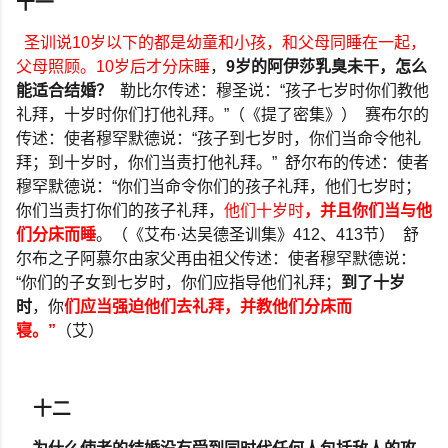
十一
圣训说
10
岁以下的都是幼童和小孩，和父母同睡在一起，
父母照顾。
10
岁后才分床睡
，
9
岁的阿伊莎乳臭未干，怎么
能适合结婚？
勒比尔传述：穆圣说：
“
孩子七岁时你们教他
礼拜，十岁时你们打他礼拜。
”
（《提了密集》）
赛布尔的
传述：使者穆罕默德说：
“
孩子到七岁时，你们当命令他礼
拜；到十岁时，你们当责打他礼拜。
”
舒尔布的传述：使者
穆罕默德说：
“
你们当命令你们的孩子礼拜，他们七岁时；
你们当责打你们的孩子礼拜，
他们十岁时
，并且你们当与他
们分床而睡
。（《艾布
·
达吴德圣训集》
412
、
413
节）
舒
尔布之子阿慕尔由家父再由祖父传述：使者穆罕默德说：
“
你们的子女到七岁时，你们应指导他们礼拜；
到了十岁
时
，你
们应当强迫他们去礼拜，并教他们分床而
寝。
”
（艾）
十二