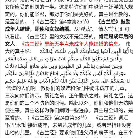
女所应受的刑罚的一半。这是特许你们中恐陷于奸淫的人规
定的。你们能坚忍，那对于你们是更好的。真主是至赦的，
是至慈的。（《古兰经》第
4
章第
25
节）
《古兰经》鼓励
成年人结婚，即使和女奴结婚
。从
“
淫荡
”
、
“
情人
”
等词汇可
以看出，《古兰经》里的女奴不是淫荡的，
肯定是成年后的
女人
，
《古兰经》里绝无半点未成年人能结婚的信息
。
伟
大的真主说：
يَا أَيُّهَا الَّذِينَ آمَنُوا لِيَسْتَأْذِنكُمُ الَّذِينَ مَلَكَتْ أَيْمَانُكُمْ
وَالَّذِينَ لَمْ يَبْلُغُوا الْحُلُمَ مِنكُمْ ثَلَاثَ مَرَّاتٍ مِن قَبْلِ صَلَاةِ الْفَجْرِ
وَحِينَ تَضَعُونَ ثِيَابَكُم مِّنَ الظَّهِيرَةِ وَمِن بَعْدِ صَلَاةِ الْعِشَاء ثَلَاثُ
عَوْرَاتٍ لَّكُمْ لَيْسَ عَلَيْكُمْ وَلَا عَلَيْهِمْ جُنَاحٌ بَعْدَهُنَّ طَوَّافُونَ عَلَيْكُم
بَعْضُكُمْ عَلَى بَعْضٍ كَذَلِكَ يُبَيِّنُ اللَّهُ لَكُمُ الْآيَاتِ وَاللَّهُ عَلِيمٌ حَكِيم ٌ
信道的人们啊！教你们的奴婢和你们中尚未成丁的儿童，
三次向你们请示，晨礼之前，正午脱衣之时，宵礼之后，这
是你们的三个不防备的时候。除此以外，你们和他们无妨随
便往来。真主这样为你们阐明一些迹象。真主是全知的，是
至睿的。（《古兰经》第
24
章第
58
节）
《古兰经》词汇
“
侯里木
”
即接近成年，未到达成年的儿童，或者是指还没有
出幼的儿童，《古兰经》要求他们进父母的房子时，在三个