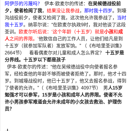
阿伊莎的污蔑吗？
伊本
·
欧麦尔的传述：
在吴候德战役前
夕，使者检阅了我
，
结果没让我参战
，
那时我十四岁
。到壕
沟战役前夕，使者又检阅了我，这次他允许我参战了，
当时
我十五岁
。纳菲尔说：
“
在欧麦尔执政
9
时，我对他谈了这段
圣训。
欧麦尔听后说：
‘
这个年龄（十五岁）就是
小孩
和
成
人
之间的界限。
’
他致信自己的工作人员，让他们给凡是到
十五岁（就参加军队者）发放军饷。
”
（《布哈里圣训集》
2664
节）
看看偶麦尔对儿童和成人怎么界定？
十五岁是
分界线。十五岁以下都是孩子
伊本
·
欧麦尔的传述：
“
他在吴候德战役中向使者报名参
军，经检查他的年龄不够而被使者拒绝了。那时，他才十四
岁。到城壕战役时，他已十五岁了，他又去报名参战，得到
了使者的允许。
”
（《布哈里圣训集》
4097
节）
男
人
15
岁
勉强才可以参军，
15
岁是小孩和成年人的界限。使者不允
许小男孩参军难道会允许未成年的小女孩去救治、护理伤
员？