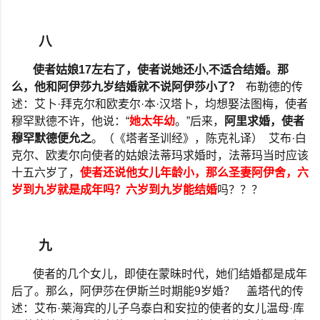
八
使者姑娘
17
左右了，使者说她还小
,
不适合结婚。那
么，他和阿伊莎九岁结婚就不说阿伊莎小了？
布勒德的传
述：艾卜
·
拜克尔和欧麦尔
·
本
·
汉塔卜，均想娶法图梅，使者
穆罕默德不许，他说：
“
她太年幼
。
”
后来，
阿里求婚，使者
穆罕默德便允之
。（《塔者圣训经》，陈克礼译）
艾布
·
白
克尔、欧麦尔向使者的姑娘法蒂玛求婚时，法蒂玛当时应该
十五六岁了，
使者还说他女儿年龄小，那么圣妻阿伊舍，六
岁到九岁就是成年吗？六岁到九岁能结婚
吗？？？
九
使者的几个女儿，即使在蒙昧时代，她们结婚都是成年
后了。那么，阿伊莎在伊斯兰时期能
9
岁婚？
盖塔代的传
述：艾布
·
莱海宾的儿子乌泰白和安拉的使者的女儿温母
·
库