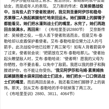
阿伊莎能在战场上背水、救治伤员，那她那时就不会是
幼女，而是成年人的表现。
艾乃斯的传述：
在吴侯德战役
中，当有些人扔下使者败退时，我见到圣妻阿伊莎和稳母
·
苏莱穆二人挽起裤腿匆忙地来回运水。她们脚踝上的脚镯子
都能看见，她们把水灌到战士们的嘴里，水完了，她们再跑
回去装满水，再回来
！（《布哈里圣训
2880
节）
艾奈斯传
述：吴候德之役，一些人丢下使者败逃而去，但是艾布
·
泰
勒哈却以皮盾保护着使者。艾布
·
泰勒哈是位臂力过人的弓
箭手，此次战役中他已拉断了两三架弓！如有人背着箭袋冲
了过来，使者就会说：
“
把箭放在艾布
·
泰勒哈那儿。
”
使者抬
起头瞭望敌人时，艾布
·
泰勒哈说：
“
使者啊！愿我的父母为
你牺牲，你不要去看，以免中了敌箭。我愿以我的脖子和胸
膛遮护你，也不能让你受伤。
”
我见阿伊莎和乌姆
·
素莱姆挽
起裤腿抱着水袋来回给战士们送水，她们把水一口口倒进战
士们的嘴里
，而后再回去装水，我还看见她们脚脖子上的装
饰。那天，剑从艾布
·
泰勒哈的手中就掉落了两三次。
（《布哈里圣训》
2880
、
3811
、
4064
节）