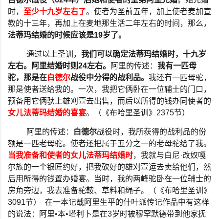
时，
至少十九岁左右了
。使者为圣前五年，加上使者麦加宣
教的十三年，再加上在麦地那生活二年左右的时间，那么，
法蒂玛结婚的时候应该是
19
岁了。
通过以上圣训，
我们可以确定法蒂玛结婚时，十九岁
左右。阿里结婚时则
24
左右。
阿里的传述：
我有一匹母
驼，那是在
白德尔
战役中分得的战利品。
我还有一匹母驼，
那是使者送给我的。一次，我把它俩卧在一位辅士的门口，
预备用它俩驮上雄刈萱去出售，而后以所得的钱办同使者的
女儿法蒂玛结婚的喜宴
。（《布哈里圣训》
2375
节）
阿里的传述：
白德尔
战役时，我所获得的战利品的份
额是一匹老母驼。使者还把属于五分之一的老母驼给了我。
当我准备和使者的女儿法蒂玛结婚时
，我就与白尼
·
改奴嘎
尔族的一个银匠约好，把我砍好的雄刈萱运去卖给他们，然
后用所得的钱置办婚宴。当时，我的两峰驼卧在一位辅士的
房角旁边，我去准备驼鞍、草料和绳子。（《布哈里圣训》
3091
节）
在一本记载阿里生平的什叶派传记作品中有这样
的说法：阿里
•
本
•
塔利卜是在
3
岁时被穆罕默德带到他家抚