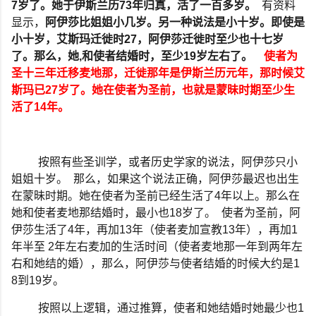
7
岁了。她于伊斯兰历
73
年归真，活了一百多岁。
有资料
显示，
阿伊莎比姐姐小几岁。另一种说法是小十岁。即使是
小十岁，艾斯玛迁徙时
27
，阿伊莎迁徙时至少也十七岁
了。那么，她
,
和使者结婚时，至少
19
岁左右了。
使者为
圣十三年迁移麦地那，迁徙那年是伊斯兰历元年，那时候艾
斯玛已
27
岁了。她在使者为圣前，也就是蒙昧时期至少生
活了
14
年。
按照有些圣训学，或者历史学家的说法，阿伊莎只小
姐姐十岁。
那么，如果这个说法正确，阿伊莎最迟也出生
在蒙昧时期。她在使者为圣前已经生活了
4
年以上。那么在
她和使者麦地那结婚时，最小也
18
岁了。
使者为圣前，阿
伊莎生活了
4
年，再加
13
年（使者麦加宣教
13
年），再加
1
年半至
2
年左右麦加的生活时间（使者麦地那一年到两年左
右和她结的婚），那么，阿伊莎与使者结婚的时候大约是
1
8
到
19
岁。
按照以上逻辑，通过推算，使者和她结婚时她最少也
1