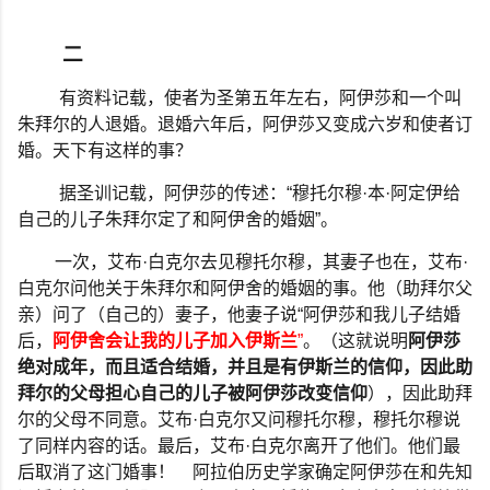
二
有资料记载，使者为圣第五年左右，阿伊莎和一个叫
朱拜尔的人退婚。退婚六年后，阿伊莎又变成六岁和使者订
婚。天下有这样的事？
据圣训记载，阿伊莎的传述：
“
穆托尔穆
·
本
·
阿定伊给
自己的儿子朱拜尔定了和阿伊舍的婚姻
”
。
一次，艾布
·
白克尔去见穆托尔穆，其妻子也在，艾布
·
白克尔问他关于朱拜尔和阿伊舍的婚姻的事。他（助拜尔父
亲）问了（自己的）妻子，他妻子说
“
阿伊莎和我儿子结婚
后，
阿伊舍会让我的儿子加入伊斯兰
”
。（这就说明
阿伊莎
绝对成年，而且适合结婚，并且是有伊斯兰的信仰，因此助
拜尔的父母担心自己的儿子被阿伊莎改变信仰
），因此助拜
尔的父母不同意。艾布
·
白克尔又问穆托尔穆，穆托尔穆说
了同样内容的话。最后，艾布
·
白克尔离开了他们。他们最
后取消了这门婚事！
阿拉伯历史学家确定阿伊莎在和先知