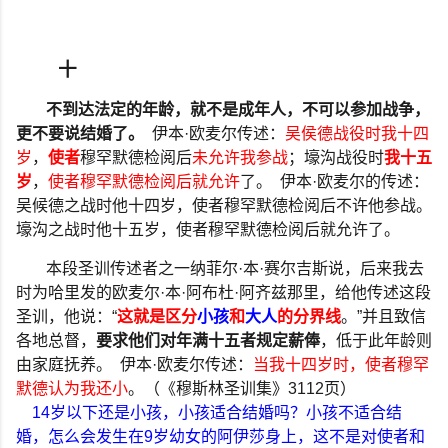
十
不到达法定的年龄，就不是成年人，不可以参加战争，
更不要说结婚了。
伊本
·
欧麦尔传述：
吴侯德战役时我十四
岁
，
使者
穆罕默德检阅后
未允许我参战
；壕沟战役时
我十五
岁
，
使者穆罕默德检阅后就允许
了。
伊本
·
欧麦尔的传述：
吴候德之战时他十四岁，使者穆罕默德检阅后不许他参战。
壕沟之战时他十五岁，使者穆罕默德检阅后就允许了。
本段圣训传述者之一纳菲尔
·
本
·
赛尔吉斯说，后来我去
时为哈里发的欧麦尔
·
本
·
阿布杜
·
阿齐兹那里，给他传述这段
圣训，他说：
“
这就是区分
小孩
和
大人
的分界线
。
”
并且致信
各地总督，
要求他们对年满十五者规定薪俸
，低于此年龄则
由家庭抚养。
伊本
·
欧麦尔传述：
当我十四岁时，使者穆罕
默德认为我还小
。（《穆斯林圣训集》
3112
页）
14
岁以下还是小孩，小孩适合结婚吗？小孩不适合结
婚，怎么会发生在
9
岁幼女的阿伊莎身上，这不是对使者和