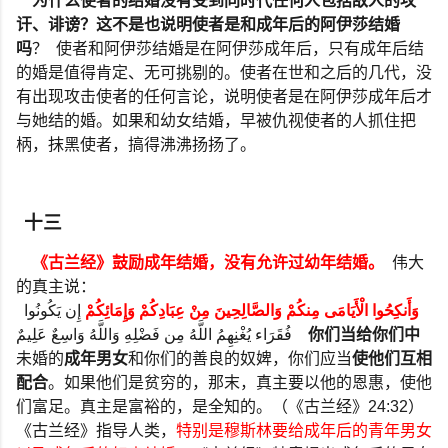
为什么使者的结婚没有受到同时代任何人包括敌人的攻
讦、诽谤？这不是也说明使者是和成年后的阿伊莎结婚
吗
？
使者和阿伊莎结婚是在阿伊莎成年后，只有成年后结
的婚是值得肯定、无可挑剔的。使者在世和之后的几代，没
有出现攻击使者的任何言论，说明使者是在阿伊莎成年后才
与她结的婚。如果和幼女结婚，早被仇视使者的人抓住把
柄，抹黑使者，搞得沸沸扬扬了。
十三
《古兰经》鼓励成年结婚，没有允许过幼年结婚。
伟大
的真主说：
وَأَنكِحُوا الْأَيَامَى مِنكُمْ وَالصَّالِحِينَ مِنْ عِبَادِكُمْ وَإِمَائِكُمْ
إِن يَكُونُوا
فُقَرَاء يُغْنِهِمُ اللَّهُ مِن فَضْلِهِ وَاللَّهُ وَاسِعٌ عَلِيمٌ
你们当给你们中
未婚的
成年男女
和你们的善良的奴婢，你们应当
使他们互相
配合
。如果他们是贫穷的，那末，真主要以他的恩惠，使他
们富足。真主是富裕的，是全知的。（《古兰经》
24:32
）
《古兰经》指导人类，
特别是穆斯林要给成年后的青年男女