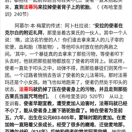
后，都抱在一起前仰后合地狂笑不已。使者一直未抬起头
来，
直到
法蒂玛
来拉掉使者背子上的驼胎
。（《布哈里圣
训》
240
节）
阿慕尔
·
本
·
梅蒙的传述：阿卜杜拉说：
“
安拉的使者在
克尔白的附近礼拜
，那里坐着古莱氏的一伙人，其中一个人
说：
‘
瞧，这沽名钓誉的人！你们谁去拿来某人的儿子宰的
驼便、血和胎（等脏物），等他叩头时放在他的两肩之
间。
’
其中，一个暴徒真的去拿来了那些污物，等使者叩下
头去时，他就把那些脏物都放在了使者的项背上。就这样，
使者一直处于叩头之中，动弹不得，而那些暴徒们则笑作一
团。一个过路者悄悄去告诉了使者的女儿法蒂玛，那时法蒂
玛还是个小女孩。她飞也似地跑来了，使者仍然处于叩头的
状态，
法蒂玛
就扔掉了压在使者身上的污物，并且走到那些
古莱氏当面咒骂他们
。（《布哈里圣训》
520
节）
从以上
圣训看，
使者早期宣教，遭受麦加人迫害时，法蒂玛就已经
不小了，能从使者身上搬下骆驼胎盘了。她在使者为圣前
五、六年，出生在公元
603-605
年，蒙昧时期的麦加。在麦
加她一直陪着父亲成长，经受了很多的磨难
。
迁徙麦地那，
百德尔战役（
624
年）后她和使者的堂弟阿里完婚
。她完婚