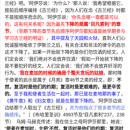
兰经》吧。
’
阿伊莎说：
‘
为什么？
’
那人说：
‘
我希望根据它，
按前后顺序编排《古兰经》，因为人们在念《古兰经》时都
不是按顺序而念的。
’
阿伊莎说：
‘
你先念哪一章都是可以
的，这有何关系呢？因为最先
下降的是属
“
目凡索利
”
的章
节
，（早期下降的章节先后顺序阿伊莎都知道是她早期参与
学习古兰经的明证），
其中提及了天园和火狱
，直到人们心
悦诚服地皈依了伊斯兰之后，有关合法和非法的律令的启示
这才下降了。如果一开始就下降的是你们勿饮酒的经文，人
们定会说：
‘
我们绝对不会放弃饮酒！
’
假如一开始就下降的
是不要犯奸的经文，人们定会说：
‘
我们绝不会放弃奸淫的
行为。
’
我在麦加的时候的确是个整天贪玩的姑娘
，那时降
于使者的启示是属于《月亮》章
46
节之类的经文，即：
不
然，复活时是他们的约期；复活时是更艰难的，是更辛苦
的
。
至于我和使者生活在一起时，那已是在麦地那的事了，
《黄牛章》和《妇女章》就是在那里下降的
。
’
阿伊莎边说
边给那个人取出了《古兰经》，
并为他指点了很多章节的正
确顺序
。
”
（《布哈里圣训》
4993
节及
“
目凡索利
”237
、
238
节）
乌姆
·
马赫克传述：我在信士之母阿伊莎那里，她说：
“
使者在麦加时，主把
‘
不然，复活时是他们的约期；复活时