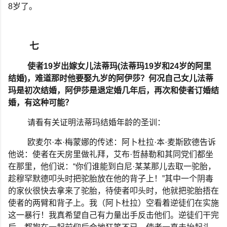
8
岁了。
七
使者
19
岁出嫁女儿法蒂玛
(
法蒂玛
19
岁和
24
岁的阿里
结婚
)
，难道那时他要娶九岁的阿伊莎？何况自己女儿法蒂
玛是初次结婚，阿伊莎是退定婚几年后，再次和使者订婚结
婚，有这种可能？
请看有关证明法蒂玛结婚年龄的圣训：
欧麦尔
·
本
·
梅蒙娜的传述：阿卜杜拉
·
本
·
麦斯欧德告诉
他说：使者在天房里做礼拜，艾布
·
哲赫勒和其同党们都坐
在那里，他们说：
“
你们谁能到白尼
·
某某那儿去取一驼胎，
趁穆罕默德叩头时把驼胎放在他的背子上！
”
其中一个阴毒
的家伙很快去拿来了驼胎，待使者叩头时，他就把驼胎捂在
使者的两臂和背子上。我（阿卜杜拉）空看着逆徒们在实施
这一暴行！我真希望自己有力量出手反击他们。逆徒们干完