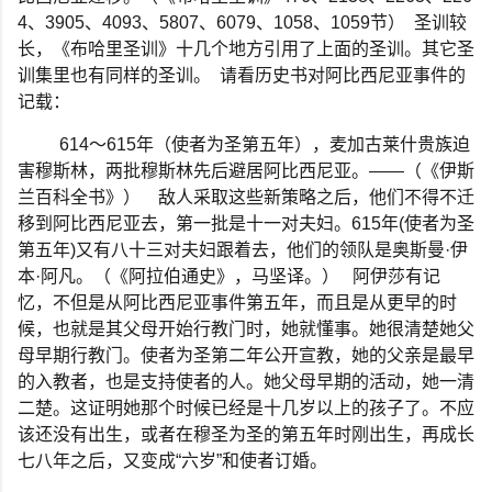
4
、
3905
、
4093
、
5807
、
6079
、
1058
、
1059
节）
圣训较
长，《布哈里圣训》十几个地方引用了上面的圣训。其它圣
训集里也有同样的圣训。
请看历史书对阿比西尼亚事件的
记载：
614
～
615
年（使者为圣第五年），麦加古莱什贵族迫
害穆斯林，两批穆斯林先后避居阿比西尼亚。
——
（《伊斯
兰百科全书》）
敌人采取这些新策略之后，他们不得不迁
移到阿比西尼亚去，第一批是十一对夫妇。
615
年
(
使者为圣
第五年
)
又有八十三对夫妇跟着去，他们的领队是奥斯曼
·
伊
本
·
阿凡。（《阿拉伯通史》，马坚译。）
阿伊莎有记
忆，不但是从阿比西尼亚事件第五年，而且是从更早的时
候，也就是其父母开始行教门时，她就懂事。她很清楚她父
母早期行教门。使者为圣第二年公开宣教，她的父亲是最早
的入教者，也是支持使者的人。她父母早期的活动，她一清
二楚。这证明她那个时候已经是十几岁以上的孩子了。不应
该还没有出生，或者在穆圣为圣的第五年时刚出生，再成长
七八年之后，又变成
“
六岁
”
和使者订婚。