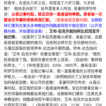
的青年，在成长几年之后，却变成了六岁订婚、九岁结
婚？
相关圣训如下：括号里是本人所加
圣妻阿伊莎传
述：
从我记事时起，就见双亲一直虔诚地奉教
。
使者每一天
都会在早晨和傍晚来我们家。
（使者秘密宣教时期）
当穆斯
林们遭到古莱氏多神教徒的残酷虐待而不堪忍受时（公开宣
教时期，开始遭受迫害）
，
艾布
·
伯克尔就向阿比尼西亚开
始迁移
。（迫害到了艾布伯克都难以承受，准备迁徙，这都
是使者宣教初期的情况）当他到达拜尔克
·
吉玛德地方时，
与戛拉部族的首领伊本
·
达吉纳不期而遇。伊本
·
达吉纳问
道：
“
艾布
·
伯克尔啊！你要去哪里？
”
艾布
·
伯克尔说：
“
我的
民族驱逐了我。我现在要在世界上流浪，（自由地）敬拜我
的养主。
”
（《布哈里圣训》
1058
、
3905
节，康有玺译）
阿伊莎的传述：自我记事以来，我一直看着我的父母信奉着
伊斯兰。
----
来自另一节圣训
（说明她经历了父母亲早期参
加的秘密宣教，和公开的宣教）
圣妻阿伊莎传述：从我记
事时起，就见我的双亲一直虔诚地奉教。安拉的使者在每一
天的早晨和傍晚都会来我们家。当穆斯林们遭到（古莱氏多
神教徒的）残酷虐待而不堪忍受时，艾布
·
伯克尔出发向阿
比西尼亚迁移。（《布哈里圣训》
476
、
2138
、
2263
、
226