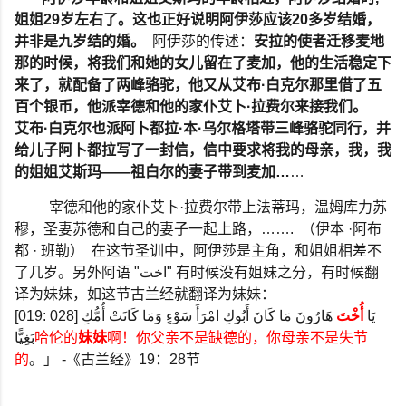
姐姐
29
岁左右了。这也正好说明阿伊莎应该
20
多岁结婚，
并非是九岁结的婚。
阿伊莎的传述：
安拉的使者迁移麦地
那的时候，将我们和她的女儿留在了麦加，他的生活稳定下
来了，就配备了两峰骆驼，他又从艾布
·
白克尔那里借了五
百个银币，他派宰德和他的家仆艾卜
·
拉费尔来接我们。
艾布
·
白克尔也派阿卜都拉
·
本
·
乌尔格塔带三峰骆驼同行，并
给儿子阿卜都拉写了一封信，信中要求将我的母亲，我，我
的姐姐艾斯玛
——
祖白尔的妻子带到麦加
…
…
宰德和他的家仆艾卜
·
拉费尔带上法蒂玛，温姆库力苏
穆，圣妻苏德和自己的妻子一起上路，
…….
（伊本
·
阿布
都
·
班勒）
在这节圣训中，阿伊莎是主角，和姐姐相差不
了几岁。另外阿语
"اخت"
有时候没有姐妹之分，有时候翻
译为妹妹，如这节古兰经就翻译为妹妹：
[019: 028] يَا
أُخْتَ
هَارُونَ مَا كَانَ أَبُوكِ امْرَأَ سَوْءٍ وَمَا كَانَتْ أُمُّكِ
بَغِيًّا
哈伦的
妹妹
啊！你父亲不是缺德的，你母亲不是失节
的
。」
-
《古兰经》
19
：
28
节