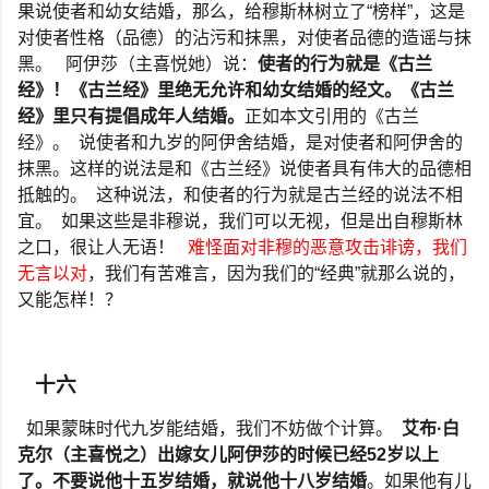
果说使者和幼女结婚，那么，给穆斯林树立了
“
榜样
”
，这是
对使者性格（品德）的沾污和抹黑，对使者品德的造谣与抹
黑。
阿伊莎（主喜悦她）说：
使者的行为就是《古兰
经》！《古兰经》里绝无允许和幼女结婚的经文。《古兰
经》里只有提倡成年人结婚。
正如本文引用的《古兰
经》。
说使者和九岁的阿伊舍结婚，是对使者和阿伊舍的
抹黑。这样的说法是和《古兰经》说使者具有伟大的品德相
抵触的。
这种说法，和使者的行为就是古兰经的说法不相
宜。
如果这些是非穆说，我们可以无视，但是出自穆斯林
之口，很让人无语！
难怪面对非穆的恶意攻击诽谤，我们
无言以对
，我们有苦难言，因为我们的
“
经典
”
就那么说的，
又能怎样！？
十六
如果蒙昧时代九岁能结婚，我们不妨做个计算。
艾布
·
白
克尔（主喜悦之）出嫁女儿阿伊莎的时候已经
52
岁以上
了。不要说他十五岁结婚，就说他十八岁结婚
。如果他有儿