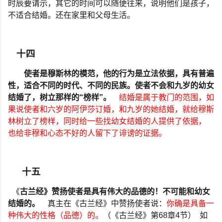
时辰要请示，其它的时间可以随便往来，说明他们是孩子，
不适合结婚。还在家里和父母生活。
十四
使者是穆斯林的模范，他的行为是立法依据，具有普遍
性，适合不同的时代、不同的民族。使者不会和九岁的幼女
结婚了，树立那样的
“
榜样
”
。
结婚是属于教门的范围，如
果说使者和六岁的阿伊莎订婚，和九岁的她结婚，就给穆斯
林树立了榜样，同时给一些找幼女结婚的人提供了依据，
也给非穆和心态不好的人留下了诽谤的证据。
十五
《
古兰经》赞扬使者是具有伟大的品德的！不可能和幼女
结婚的。
真主在《古兰经》中赞扬使者说：
你确是具备一
种伟大的性格（品德）的。
（《古兰经》第
68
章
4
节）
如