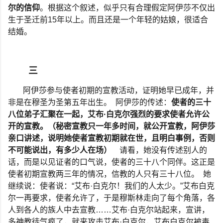
尔的信仰
。根据这个叙述，似乎只有合理假定阿伊莎不仅出
生于圣迁前
15
年以上。而且还是一个年轻的姑娘，很适合
结婚。
三
阿伊莎参与使者初期的宣教活动，证明她早已成年，并
非是在穆圣为圣第五年出生。
阿伊莎的传述：
使者的三十
八位弟子汇聚在一起，艾布
·
白克尔强烈的要求使者允许公
开的宣教。（秘密宣教只一年多时间，就公开宣教，阿伊莎
亲口讲述，说明她使者宣教初期就在世，且明白事例，否则
不可能说出，有多少人在场）
请看，她没有传述别人的
话，而是以见证者的口气说，使者的三十八个同伴。这正是
使者初期宣教两三年的情况，信教的人只有三十八位。
她
继续说：使者说：
“
艾布
·
白克尔！我们的人太少。
”
艾布白克
尔一再要求，使者允许了，于是穆斯林走向了每个角落，各
人到各人的族人中去宣教
……
艾布
·
白克尔站起来，宣讲，
多神教徒气疯了，就来攻击艾布
·
白克尔，艾布白克尔被毒