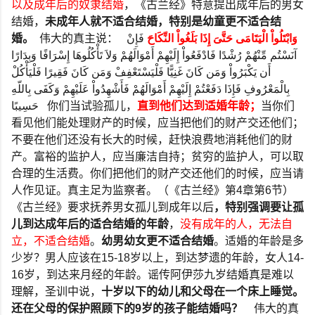
以及成年后的奴隶结婚
，《古兰经》特意提出成年后的男女
结婚，
未成年人就不适合结婚，特别是幼童更不适合结
婚。
伟大的真主说：
فَإِنْ
وَابْتَلُواْ الْيَتَامَى حَتَّىَ إِذَا بَلَغُواْ النِّكَاحَ
آنَسْتُم مِّنْهُمْ رُشْدًا فَادْفَعُواْ إِلَيْهِمْ أَمْوَالَهُمْ وَلاَ تَأْكُلُوهَا إِسْرَافًا وَبِدَارًا
أَن يَكْبَرُواْ وَمَن كَانَ غَنِيًّا فَلْيَسْتَعْفِفْ وَمَن كَانَ فَقِيرًا فَلْيَأْكُلْ
بِالْمَعْرُوفِ فَإِذَا دَفَعْتُمْ إِلَيْهِمْ أَمْوَالَهُمْ فَأَشْهِدُواْ عَلَيْهِمْ وَكَفَى بِاللّهِ
حَسِيبًا
你们当试验孤儿，
直到他们达到适婚年龄；
当你们
看见他们能处理财产的时候，应当把他们的财产交还他们；
不要在他们还没有长大的时候，赶快浪费地消耗他们的财
产。富裕的监护人，应当廉洁自持；贫穷的监护人，可以取
合理的生活费。你们把他们的财产交还他们的时候，应当请
人作见证。真主足为监察者。（《古兰经》第
4
章第
6
节）
《古兰经》要求抚养男女孤儿到成年以后
，特别强调要让孤
儿到达成年后的适合结婚的年龄
，
没有成年的人，无法自
立，不适合结婚
。
幼男幼女更不适合结婚
。适婚的年龄是多
少岁？男人应该在
15-18
岁以上，到达梦遗的年龄，女人
14-
16
岁，到达来月经的年龄。谣传阿伊莎九岁结婚真是难以
理解，圣训中说，
十岁以下的幼儿和父母在一个床上睡觉。
还在父母的保护照顾下的
9
岁的孩子能结婚吗？
伟大的真