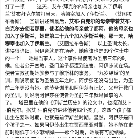
打了一顿
……
这天，艾布
·
拜克尔的母亲也加入了伊斯
兰
’
艾布拜克尔被打当天，哈姆宰加入了伊斯兰。
（艾图拉
布鲁斯）
圣训讲述到最后，
艾布
·
白克尔的母亲带着艾布
·
白克尔去使者那里，使者给他的母亲做了都阿，他的母亲也
加入了伊斯兰，她是第三十九个加入伊斯兰者。那一天，哈
穆宰也加入了伊斯兰。
（艾图拉布鲁斯）
以上圣训太长，
讲得很详细，阿伊舍就是在场者，她应该也是
39
个信士中
的一个！
她是当事人，这个事件是使者为圣第三年的时
候。使者公开宣教，圣门弟子都遭到迫害，阿伊莎就在场。
使者宣教初期她就参与了穆斯林的事务。
“
九岁结婚
”
的圣
训，则说明使者为圣第五年之时，阿伊莎还没有出生，为圣
前三年更没有她。这节圣训里和阿伊莎有记忆、父母行教门
的圣训，则说明阿伊莎在使者为圣前三年就是懂事的人
了。
塔巴里在他的《伊斯兰历史》的论文中，也提到艾卜
·
伯克尔。据艾卜
·
伯克尔讲述他有四个孩子，这四个孩子都
出生在蒙昧时期，也就是前伊斯兰时期。显然，阿伊莎是四
个孩子之一。如果阿伊莎出生在贾西里亚时期，她不能在史
前时期低于
14
岁就结婚
——
那个时期，她最有可能结婚。