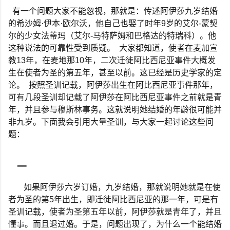
有一个问题大家不能忽视，那就是：传述阿伊莎九岁结婚
的希沙姆
·
伊本
·
欧尔沃，他自己也娶了时年
9
岁的艾尔
-
蒙契
尔的少女法蒂玛（艾尔
-
马特萨姆和巴格达的特瑞科）。他
这种说法的可靠性受到质疑。
大家都知道，使者在麦加宣
教
13
年，在麦地那
10
年，二次迁徙阿比西尼亚事件大概发
生在使者为圣的第五年，甚至以前。这已经是历史学家的定
论。
按照圣训记载，阿伊莎出生在阿比西尼亚事件那年，
可有几段圣训却记载了阿伊莎在阿比西尼亚事件之前就是青
年，并且参与穆斯林事务。这就说明她结婚的年龄很可能并
非九岁。下面我会引用大量圣训，与大家一起讨论这些问
题：
一
如果阿伊莎六岁订婚，九岁结婚，那就说明她就是在使
者为圣的第
5
年出生，即迁徙阿比西尼亚的那一年，可是有
圣训记载，使者为圣第五年以前，阿伊莎就是青年了，并且
懂事。而且退过婚。于是，问题出现了，为什么一个能结婚