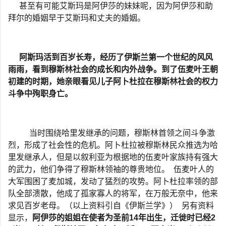
甚至有可能艾斯玛是阿伊莎的妹妹呢，因为阿伊莎和助
拜尔的婚姻早于艾斯玛和丈夫的婚姻。
阿斯玛活到百岁长寿，经历了伊斯兰第一个世纪的风风
雨雨，看到穆斯林社会的成长和内外战争。到了伍麦叶王朝
初建的时期，她亲眼看见儿子阿卜杜拉在穆斯林社会的权力
斗争中殉职身亡。
当时围绕哈里发继承的问题，穆斯林首领之间斗争激
烈，形成了社会性的危机。阿卜杜拉被穆斯林民众推选为哈
里发继承人，但是以叙利亚为根据地的伍麦叶家族持有强大
的武力，他们争得了穆斯林领袖的尊贵地位。
伍麦叶人的
大军围困了麦加城，发动了猛烈的攻势。阿卜杜拉率领的部
队全部溃散，他成了孤家寡人的将军，在万般无奈中，他来
求见百岁老母。（以上资料引自《伊斯兰学》）
另有资料
显示，
阿伊莎的姐姐在使者为圣前
14
年出生，迁徙时已经
2