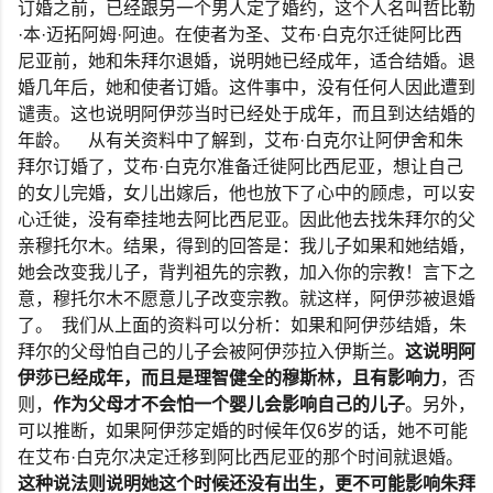
订婚之前，已经跟另一个男人定了婚约，这个人名叫哲比勒
·
本
·
迈拓阿姆
·
阿迪。在使者为圣、艾布
·
白克尔迁徙阿比西
尼亚前，她和朱拜尔退婚，说明她已经成年，适合结婚。退
婚几年后，她和使者订婚。这件事中，没有任何人因此遭到
谴责。这也说明阿伊莎当时已经处于成年，而且到达结婚的
年龄。
从有关资料中了解到，艾布
·
白克尔让阿伊舍和朱
拜尔订婚了，艾布
·
白克尔准备迁徙阿比西尼亚，想让自己
的女儿完婚，女儿出嫁后，他也放下了心中的顾虑，可以安
心迁徙，没有牵挂地去阿比西尼亚。因此他去找朱拜尔的父
亲穆托尔木。结果，得到的回答是：我儿子如果和她结婚，
她会改变我儿子，背判祖先的宗教，加入你的宗教！言下之
意，穆托尔木不愿意儿子改变宗教。就这样，阿伊莎被退婚
了。
我们从上面的资料可以分析：如果和阿伊莎结婚，朱
拜尔的父母怕自己的儿子会被阿伊莎拉入伊斯兰。
这说明阿
伊莎已经成年，而且是理智健全的穆斯林，且有影响力
，否
则，
作为父母才不会怕一个婴儿会影响自己的儿子
。另外，
可以推断，如果阿伊莎定婚的时候年仅
6
岁的话，她不可能
在艾布
·
白克尔决定迁移到阿比西尼亚的那个时间就退婚。
这种说法则说明她这个时候还没有出生，更不可能影响朱拜