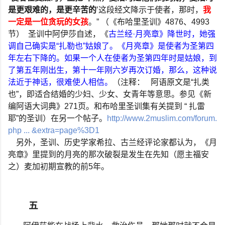
是更艰难的，是更辛苦的
’
这段经文降示于使者，那时，
我
一定是一位贪玩的女孩
。
”
（《布哈里圣训》
4876
、
4993
节）
圣训中阿伊莎自述，《
古兰经
·
月亮章》降世时，她强
调自己确实是
“
扎勒也
”
姑娘了。《月亮章》是使者为圣第四
年左右下降的。如果一个人在使者为圣第四年时是姑娘，到
了第五年刚出生，第十一年刚六岁再次订婚，那么，这种说
法近于神话，很难使人相信。
（注释：
阿语原文是
“
扎类
也
”
，即适合结婚的少妇、少女、女青年等意思。参见《新
编阿语大词典》
271
页。和布哈里圣训集有关提到
“
扎雷
耶
”
的圣训）在另一个帖子。
http://www.2muslim.com/forum.
php ... &extra=page%3D1
另外，圣训、历史学家希拉、古兰经评论家都认为，《月
亮章》里提到的月亮的那次破裂是发生在先知（愿主福安
之）麦加初期宣教的前
5
年。
五