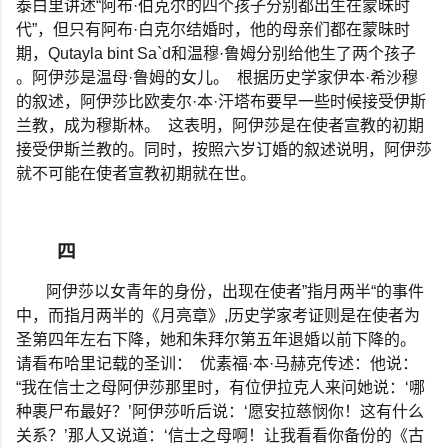
泰白里讲述
“
阿布
·
伯克尔的四个孩子分别都出生在蒙昧时
代
”
，但只有阿布
·
白克尔结婚时，他的母亲们都在蒙昧时
期，
Qutayla bint Sa`d
和温穆
·
鲁姆分别给他生了两个孩子
。阿伊莎是温母
·
鲁姆的女儿。
根据历史学家伊本
·
希沙穆
的叙述，阿伊莎比欧麦尔
·
本
·
汗塔布要早一些时候接受伊斯
兰教，成为穆斯林。
这表明，阿伊莎是在使者宣教的初期
接受伊斯兰教的。同时，按照六岁订婚的叙述说明，阿伊莎
就不可能在使者宣教初期就在世。
四
阿伊莎以女青年的身份，出现在使者
”
指月两半
“
的事件
中，而指月两半的《月亮章》
,
历史学家考证则是在使者为
圣第四年左右下降，她和朱拜尔第五年退婚以前下降的。
请看布哈里记载的圣训：
优素福
·
本
·
马赫克传述：他说：
“
我在信士之母阿伊莎那里时，有位伊拉克人来问她说：
‘
哪
种裹尸布最好？
’
阿伊莎听后说：
‘
愿安拉慈悯你！这有什么
关系？
’
那人又说道：
‘
信士之母啊！让我看看你备份的《古