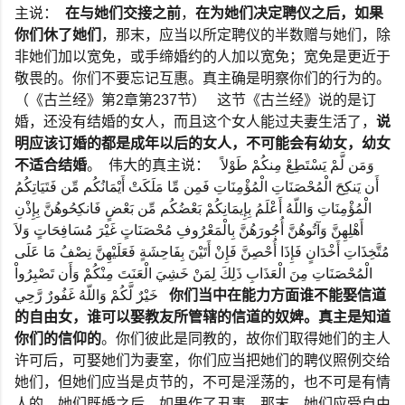
主说：
在与她们交接之前
，
在为她们决定聘仪之后，如果
你们休了她们
，那末，应当以所定聘仪的半数赠与她们，除
非她们加以宽免，或手缔婚约的人加以宽免；宽免是更近于
敬畏的。你们不要忘记互惠。真主确是明察你们的行为的。
（《古兰经》第
2
章第
237
节）
这节《古兰经》说的是订
婚，还没有结婚的女人，而且这个女人能过夫妻生活了，
说
明应该订婚的都是成年以后的女人，不可能会有幼女，幼女
不适合结婚
。
伟大的真主说：
وَمَن لَّمْ يَسْتَطِعْ مِنكُمْ طَوْلاً
أَن يَنكِحَ الْمُحْصَنَاتِ الْمُؤْمِنَاتِ فَمِن مِّا مَلَكَتْ أَيْمَانُكُم مِّن فَتَيَاتِكُمُ
الْمُؤْمِنَاتِ وَاللّهُ أَعْلَمُ بِإِيمَانِكُمْ بَعْضُكُم مِّن بَعْضٍ فَانكِحُوهُنَّ بِإِذْنِ
أَهْلِهِنَّ وَآتُوهُنَّ أُجُورَهُنَّ بِالْمَعْرُوفِ مُحْصَنَاتٍ غَيْرَ مُسَافِحَاتٍ وَلاَ
مُتَّخِذَاتِ أَخْدَانٍ فَإِذَا أُحْصِنَّ فَإِنْ أَتَيْنَ بِفَاحِشَةٍ فَعَلَيْهِنَّ نِصْفُ مَا عَلَى
الْمُحْصَنَاتِ مِنَ الْعَذَابِ ذَلِكَ لِمَنْ خَشِيَ الْعَنَتَ مِنْكُمْ وَأَن تَصْبِرُواْ
خَيْرٌ لَّكُمْ وَاللّهُ غَفُورٌ رَّحِي
你们当中在能力方面谁不能娶信道
的自由女，谁可以娶教友所管辖的信道的奴婢。真主是知道
你们的信仰的
。你们彼此是同教的，故你们取得她们的主人
许可后，可娶她们为妻室，你们应当把她们的聘仪照例交给
她们，但她们应当是贞节的，不可是淫荡的，也不可是有情
人的。她们既婚之后，如果作了丑事，那末，她们应受自由