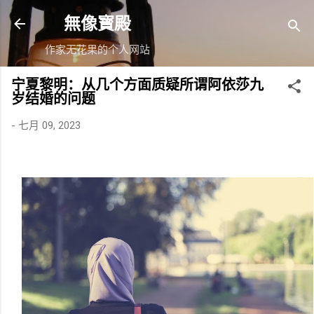
跳至主要内容
無像寳殿
作家无花果的个人网站
宁夏黎明：从几个方面质疑所谓阿依莎九
岁结婚的问题
-
七月 09, 2023