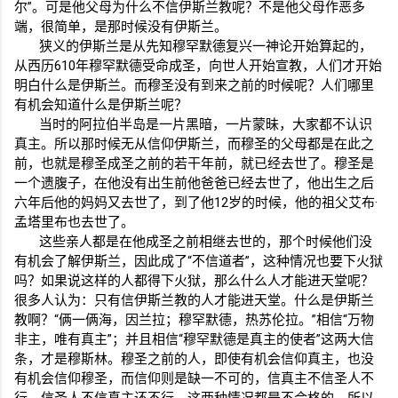
尔”。可是他父母为什么不信伊斯兰教呢？不是他父母作恶多
端，很简单，是那时候没有伊斯兰。
狭义的伊斯兰是从先知穆罕默德复兴一神论开始算起的，
从西历
610
年穆罕默德受命成圣，向世人开始宣教，人们才开始
明白什么是伊斯兰。而穆圣没有到来之前的时候呢？人们哪里
有机会知道什么是伊斯兰呢？
当时的阿拉伯半岛是一片黑暗，一片蒙昧，大家都不认识
真主。所以那时候无从信仰伊斯兰，而穆圣的父母都是在此之
前，也就是穆圣成圣之前的若干年前，就已经去世了。穆圣是
一个遗腹子，在他没有出生前他爸爸已经去世了，他出生之后
六年后他的妈妈又去世了，到了他
12
岁的时候，他的祖父艾布·
孟塔里布也去世了。
这些亲人都是在他成圣之前相继去世的，那个时候他们没
有机会了解伊斯兰，因此成了“不信道者”，这种情况也要下火狱
吗？如果说这样的人都得下火狱，那么什么人才能进天堂呢？
很多人认为：只有信伊斯兰教的人才能进天堂。什么是伊斯兰
教啊？“俩一俩海，因兰拉；穆罕默德，热苏伦拉。”相信“万物
非主，唯有真主”；并且相信“穆罕默德是真主的使者”这两大信
条，才是穆斯林。穆圣之前的人，即使有机会信仰真主，也没
有机会信仰穆圣，而信仰则是缺一不可的，信真主不信圣人不
行，信圣人不信真主还不行，这两种情况都是不合格的，所以