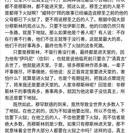
都不是穆斯林，都不能进天堂。照这么说，穆圣之前的人是不
是都得下火狱啊？“威特尔”拜的故事已经编造说穆圣之前的他的
父母都已下火狱了，更不用说穆圣之后的人了。根据中国大部
分穆斯林的观点认为，只要不信伊斯兰教，他的归宿仍然只有
一条路，就是下地狱。那么如果他是个善人呢？有人说：不存
在行善不行善，他们不信主就等于没行善，这就是最大的恶，
他们干的好事再多，最终也免不了火狱的这条死路。
只要是穆斯林，不管行善没行善，最终都是进天堂的，因
为他有“伊玛尼”（信仰），也就是说他临死前只要念了“清真言”
去世了，他就能进天堂。于是，很多穆斯林作恶多端，一辈子
坏事做尽，坏事做绝，但他说：反正我肯定是要进天堂的，害
怕什么？就算是进火狱了，也是个有期徒刑，把我这点罪烧完
了，将来我还是要进天堂的。人家非穆斯林呢？回答是：非穆
斯林干的事情再多，善事再多，就因为他这辈子没信真主，所
有还是要下地狱。
既然如此，穆罕默德的到来，竟然导致全世界大多数人下
了地狱。在他之前的，因为不知道他要出现，所以不信他，不
信要下火狱；在他之后的人，不信他更要下火狱，而不信者是
绝大多数，而穆斯林则是少数。如果只有穆斯林进天堂，那不
就意味着全世界大部分人都要在火狱之中吗？这样的话，真主