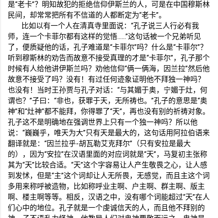
是“老卡”？明知故犯的拒绝信仰伊斯兰的人，可是在中国穆斯林
民间，却常常把所有不信道的人都断定为“老卡”。
比如以有一个人在清真寺里面说：“孔子说三人行必有我
师，连一个卡菲尔都有这样的觉悟……”这句话被一个兄弟听见
了，便质疑他的话，孔子难道是“卡菲尔”吗？什么是“卡菲尔”？
听到穆斯林的劝告而故意不接受真理的才是“卡菲尔”，孔子那个
时候有人给他讲伊斯兰吗？劝他信仰“俩一俩海，因兰拉”然后他
故意不接受了吗？没有！有过任何迹象证明他不拜独一神吗？
也没有！当时王孙贾与孔子对话：“与其媚于奥，宁媚于灶，何
谓也？”子曰：“非也，获罪于天，无所祷也。”孔子的意思是“奥
神”和“灶神”都不能拜，你得罪了“天”，再也没有别的祈祷对象。
孔子这不是明确地在强调世界上只有一个独一神吗？所以他
说：“巍巍乎，唯天为大”只有天是最大的，这句话用阿拉伯语来
翻译就是：“因兰拉乎
-
胡瓦勒艾克拜尔”（只有安拉是最大
的），因为“安拉”在汉语里面的对应词就是“天”，马复初主张称
其为“天”比较合适。“天”这个字容易让人产生敬畏之心，让人感
到发怵，但是“主”这个词却让人无所畏，无感觉，而且主这个词
多用来称呼被造物，比如称呼业主啊、户主啊、群主啊、版主
啊、楼主啊等等。相反，汉语之中，没有哪个词能超过“天”在人
们心中的地位。孔子就是一个虔诚信天的人，而且他不拜别的