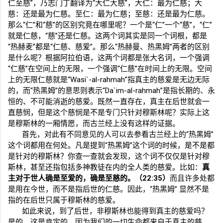
仁至慈”，乃志门丁翻译为“大仁大慈”，大仁：最为仁慈；大
慈：还是最为仁慈。至仁：最为仁慈；至慈：还是最为仁慈。
那么“仁”和“慈”的区别究竟在哪里呢？一个是“仁”一个“慈”，“仁”
就是仁慈，“慈”还是仁慈。这两个词其实是同一个词根，都是
“热赫麦”都是“仁慈、慈爱”。那么“热赫曼、热黑姆”两者的区别
是什么呢？根据阿拉伯语，这两个词都是张大名词，一个强调
“仁慈”在空间上的无限，一个强调“仁慈”在时间上的无限。空间
上的无限仁慈就是“
Wasi`-al-rahmah
”指真主的慈爱是无边无际
的，而“热黑姆”的意思则表示“
Da`im-al-rahmah
”是指长期的、永
恒的、不可能消逝的慈爱。既然一直存在，真主在后世就会一
直慈悯，但是这个慈悯是不是专门只针对穆斯林呢？实际上这
是穆斯林的一厢情愿，而古兰经上没有这样的证据。
首先，对此有不同意见的人可以去参看古兰经上的“热黑姆”
这个词都用在何处。凡是提到“热黑姆”这个词的时候，是不是都
是针对的穆斯林？你查一查就会发现，这个词不仅仅是针对穆
斯林，甚至还指包括多神教徒在内的全人类的慈爱。比如：
真
主对于世人确是至爱的，确是至慈的。（
22:35
）
而且许多处都
是用在今世，而不是指后世的仁慈。因此，“热黑姆”
显然不是
指的在后世只属于穆斯林的慈爱。
如此来说，到了后世，非穆斯林也能得到真主的慈爱吗？
是的，这是肯定的，因为我们的一切生命都来自于真主的慈