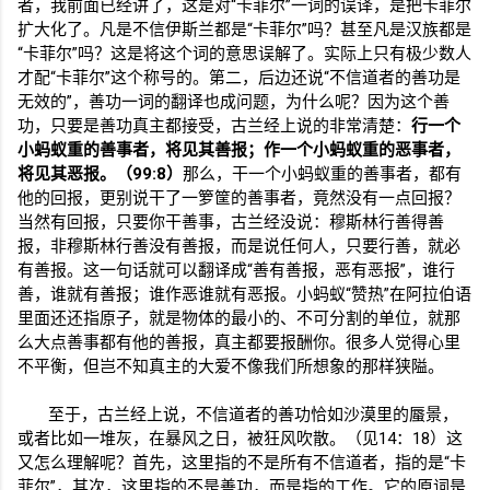
者，我前面已经讲了，这是对“卡菲尔”一词的误译，是把卡菲尔
扩大化了。凡是不信伊斯兰都是“卡菲尔”吗？甚至凡是汉族都是
“卡菲尔”吗？这是将这个词的意思误解了。实际上只有极少数人
才配“卡菲尔”这个称号的。第二，后边还说“不信道者的善功是
无效的”，善功一词的翻译也成问题，为什么呢？因为这个善
功，只要是善功真主都接受，古兰经上说的非常清楚：
行一个
小蚂蚁重的善事者，将见其善报；作一个小蚂蚁重的恶事者，
将见其恶报。（
99:8
）
那么，干一个小蚂蚁重的善事者，都有
他的回报，更别说干了一箩筐的善事者，竟然没有一点回报？
当然有回报，只要你干善事，古兰经没说：穆斯林行善得善
报，非穆斯林行善没有善报，而是说任何人，只要行善，就必
有善报。这一句话就可以翻译成“善有善报，恶有恶报”，谁行
善，谁就有善报；谁作恶谁就有恶报。小蚂蚁“赞热”在阿拉伯语
里面还还指原子，就是物体的最小的、不可分割的单位，就那
么大点善事都有他的善报，真主都要报酬你。很多人觉得心里
不平衡，但岂不知真主的大爱不像我们所想象的那样狭隘。
至于，古兰经上说，不信道者的善功恰如沙漠里的蜃景，
或者比如一堆灰，在暴风之日，被狂风吹散。（见
14
：
18
）这
又怎么理解呢？首先，这里指的不是所有不信道者，指的是“卡
菲尔”，其次，这里指的不是善功，而是指的工作。它的原词是