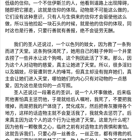
低级的信仰。一个不信伊斯兰的人，他看到道路上出现障碍，
随即把它挪走，这就是信仰的体现。动物是不可能这么做的，
它们没有这种意识，只有人与生俱来的信仰才会驱使他这么
做，所以当他捡起一块石头的时候，就是他的信仰的体现，同
时这也是行善，只要行善就有善报，绝不会徒劳无酬。
我们的圣人还说过，一个以色列的妓女，因为救了一条狗
而进了天堂。这条狗快渴死了，她用自己的鞋子伸到一个井里
去捞了一些井水让这个狗喝，这个狗因此活了下来。那么，因
为这个人对动物的慈爱，真主让她进了天堂。所以，很多淫妇
以及娼妓，尽管遭到世人的唾骂，但真主却没有抛弃她们，真
主会让她们进入天堂，哪怕她们的内心只有对动物的一点慈
爱，因为这也是信仰的一点写照。
圣人还说过一段著名的圣训，说一个人坏事做绝，后来临
死他害怕真主惩罚他，于是就给后人嘱咐，我死了，不要把我
埋掉，而是把我的尸体烧了，焚化成灰，然后把骨灰撒得各个
地方，这样的话造物主就不会复活我了，我就免去惩罚了。后
来真主因为这个人的这个行为让他进了天堂。这是为什么呢？
因为他有一颗敬畏之心，临终之前有对造物主的畏惧和害怕。
这就告诉我们，只要心存一丝善念，一丝正信，都有得救的机