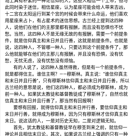
岛上具有朴素的一神论信仰的人，这些人相信一个上帝，但与
此同时染于迷信，相信星座，认为星座可能会给人带来吉凶，
十二宫在太阳运行到某个宫的时候会带来什么命运，他们喜欢
用星座来占卜，有占星术的迷信思想。古兰经上提到这四种
人，说他们在他们的主那里都有报酬，而且没有恐惧也不忧
愁。当然，这四种人不是无缘无故的有报酬，需要一个前提条
件，就是信仰真主和末日并且行善，这就是前提条件。也就是
说，这四种人，不管哪一种人，只要达到这个前提条件了，那
么他就能够在他们的主那儿有报酬，并且没有恐惧，没有忧
愁，无忧无虑，没有忧愁没有烦恼。
有的人说了，这四种人虽然得救，但是有一个前提条件，
就是都得信主。谁信主啊？——穆斯林。真主说：“谁信仰真主
和末日并且行善”，只有穆斯林信仰真主和末日并且行善，所以
古兰经的意思是说，他们这四种人，都必须成为穆斯林，成为
前一种人。如果犹太教徒和基督教徒成了穆斯林了，自然也就
信真主和末日并且行善了，那当然有回报啊！
要想有回报，就得信仰真主和末日并行善，要信仰真主和
末日并行善，就得成为穆斯林，因为只有穆斯林才信仰真主和
末日。说这话的人，一是对历史无知，二是对逻辑无知。
首先，犹太教徒和基督教徒早在穆圣到来之前，就信仰一
神论并且相信末日论，其次，如果说古兰经上强调的只有一种