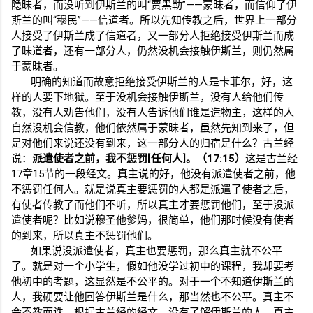
隐昧者，而没听到伊斯兰的叫“贾黑勒”——蒙昧者，而信仰了伊
斯兰的叫“穆民”——信道者。所以先知传教之后，世界上一部分
人接受了伊斯兰成了信道者，又一部分人拒绝接受伊斯兰而成
了昧道者，还有一部分人，仍然没机会接触伊斯兰，则仍然属
于蒙昧者。
明确的知道而故意拒绝接受伊斯兰的人是卡菲尔，好，这
样的人要下地狱。至于没机会接触伊斯兰，没有人给他们传
教，没有人劝告他们，没有人告诉他们谁是造物主，这样的人
自然没机会信教，他们依然属于蒙昧者，虽然先知到来了，但
是对他们来说还没有到来，这一部分人的归宿是什么？古兰经
说：
派遣使者之前，我不惩罚
[
任何人
]
。（
17:15
）
这是古兰经
17
章
15
节的一段经文。真主说的好，他没有派遣使者之前，他
不惩罚任何人。就是说真主要惩罚的人都是派遣了使者之后，
有使者传教了而他们不听，所以真主才要惩罚他们，至于没派
遣使者呢？比如说穆圣他爹妈，很简单，他们那时候没有使者
的到来，所以真主不惩罚他们。
如果说没派遣使者，真主也要惩罚，那么真主就不公平
了。就是对一个小学生，假如他没学过初中的课程，我却要考
他初中的考题，这显然是不公平的。对于一个不知道伊斯兰的
人，我硬要让他回答伊斯兰是什么，那当然也不公平。真主不
会不教而诛，根据古兰经的经文，没有了解伊斯兰的人，真主