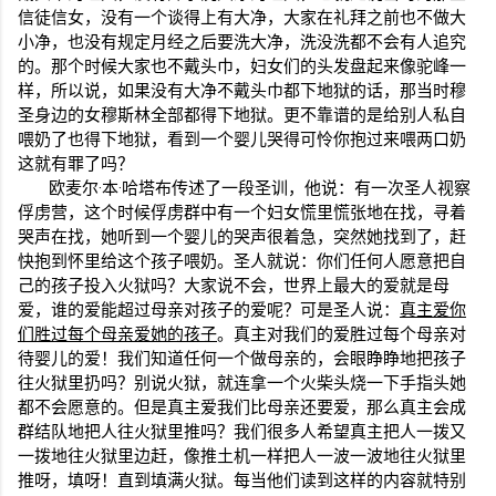
信徒信女，没有一个谈得上有大净，大家在礼拜之前也不做大
小净，也没有规定月经之后要洗大净，洗没洗都不会有人追究
的。那个时候大家也不戴头巾，妇女们的头发盘起来像驼峰一
样，所以说，如果没有大净不戴头巾都下地狱的话，那当时穆
圣身边的女穆斯林全部都得下地狱。更不靠谱的是给别人私自
喂奶了也得下地狱，看到一个婴儿哭得可怜你抱过来喂两口奶
这就有罪了吗？
欧麦尔·本·哈塔布传述了一段圣训，他说：有一次圣人视察
俘虏营，这个时候俘虏群中有一个妇女慌里慌张地在找，寻着
哭声在找，她听到一个婴儿的哭声很着急，突然她找到了，赶
快抱到怀里给这个孩子喂奶。圣人就说：你们任何人愿意把自
己的孩子投入火狱吗？大家说不会，世界上最大的爱就是母
爱，谁的爱能超过母亲对孩子的爱呢？可是圣人说：
真主爱你
们胜过每个母亲爱她的孩子
。真主对我们的爱胜过每个母亲对
待婴儿的爱！我们知道任何一个做母亲的，会眼睁睁地把孩子
往火狱里扔吗？别说火狱，就连拿一个火柴头烧一下手指头她
都不会愿意的。但是真主爱我们比母亲还要爱，那么真主会成
群结队地把人往火狱里推吗？我们很多人希望真主把人一拨又
一拨地往火狱里边赶，像推土机一样把人一波一波地往火狱里
推呀，填呀！直到填满火狱。每当他们读到这样的内容就特别