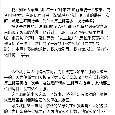
我不知道大家是否听过一个“卧尔兹”也就是说一个故事，或
者叫“根索”。有的伊玛目讲：说“威特尔”我们晚上礼的最后一次
拜，就是三拜两抬手，为什么第三拜要多一次抬手呢？
据说是这样的：说我们的圣人他当时正礼拜的时候突然眼
前出现了火狱的情景，他看到自己的一双父母在火狱里挣扎
呢，他受到了惊吓，赶快高赞：“真主至大”（安拉乎艾克拜尔）
他又抬了一次手，然后念了一段“杜阿·古努特”（畏主祈祷
辞）：主啊！我向你求助，我求你引导，我向你求饶，我向你
做忏悔……等等。
这个故事是人们编出来的，而且肯定是哈奈菲派的人编出
来的，因为伊斯兰四大教法学家只有哈奈菲派主张在威特尔的
第三拜要再抬一次手，这就是所谓的“三拜两次抬手”。其他那三
位伊玛目并没有这么主张。
这个派别编出来这么一个故事，说抬手是有根据的，根据
就是穆圣当时看到自己的父母在火狱里。
可是我们想一想啊，穆圣的父母会在火狱里吗？人家说会
的，为什么会在火狱里？因为他父母不信教，他父母是“卡菲