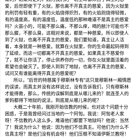
爱，后世即使下了火狱，那也离不开真主的慈爱，因为火狱里
的刑罚有轻有重，有的火焰烧得炽烈，有的火焰则烧得轻微，
有的温度高，有的温度低，温度低的那种难道不是真主的慈爱
吗？火苗小的，可能不那么痛，不那么痒，喝的脓汁可能也不
那么腥，不那么臭，这相对来说，都是一种慈爱。所以即使人
到了火狱，也离不开真主的慈爱，我们要知道，真主让人活
着，本身就是一种慈爱。就算在火狱里，你的生命最起码得到
了延续，而这一切都离不开真主的慈爱。如果真主不慈爱你
了，就不让你活了，停止供养你的一切，你在火狱里面活着的
希望也会破灭了。即使人到到了地狱，也离不开真主的慈爱，
试问又有谁能离得开真主的慈爱呢？
所以，“后世的特慈属于穆斯林专有”这只是穆斯林一厢情愿
的误读，而真主并没有这样说过，没有告诉我们，只有穆斯林
才能得救，那么，传统的误解到底是从哪儿来的？就连圣人的
爹妈都得下地狱的说法，到底是从哪儿来的呢？
大概二十年前，我刚开始信教的时候，也对这个问题十分
困惑，于是我曾经问过当地的一个阿訇。我说：阿訇老人家
呀！不信教的人这么多，难道他们都要下地狱吗？他说：当然
了！我说为什么？他说：因为他们不信真主。可他们为什么不
信真主呀？是他们没有机会呀！他们压根不知道伊斯兰教呀！