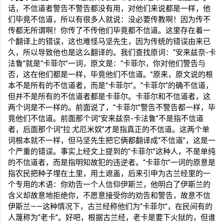
话，不信道者警告不警告都没有用，对他们来说都是一样，他
们毕竟不信道，所以有很多人就说：没必要传教啊！因为传不
传都无所谓啊！你传了不传他们毕竟都不信道。这里存在着一
个翻译上的错误，这也难怪马坚先生，因为传统的错误由来已
久，所以导致他也是这么翻译的。我们查找原词：“安来兹奈
-
卡
法鲁”就是“卡菲尔”一词，原文是：“卡菲尔，你对他们警告与
否，这在他们都是一样，毕竟他们不信道。”原来，原文说的根
本不是所有的不信道者，而是“卡菲尔”。“卡菲尔”的确不信道，
但并不是所有的不信道者都是卡菲尔。卡菲尔和不信道者，这
两个词是不一样的。前面说了，“卡菲尔”警告不警告都一样，毕
竟他们不信道。前面那个词“安来兹奈
-
卡法鲁”不是指不信道
者，后面那个词“拉·尤厄米奴”才是指真正的不信道。这两个单
词根本就不一样，但马坚先生把它俩都翻译成“不信道”，这是一
个严重的错误。事实上经文上提到的“卡菲尔”这种人，不是单纯
的不信道者，而是指明知故犯的违逆者。“卡菲尔”一词的原意是
指农民把种子埋在土里，用土遮盖，后来引申为古兰经里的一
个专用的术语：你劝告一个人信仰伊斯兰，他明白了伊斯兰的
含义却故意地拒绝你，不愿意接受你的劝告和警告，故意不信
伊斯兰——这种情况下，古兰经称他们为“卡菲尔”，在民间有的
人蔑称为“老卡”。好吧，根据古兰经，老卡是要下火狱的，但谁