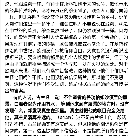
说，他跟没到一样。有待于穆斯林把他带来的使命，把他带来
的经典传播出去，这才是真正的穆圣到了，跟圣人到他们面前
一样。但现在呢？你说某个从来没听说过伊斯兰的乡村，说圣
人到你们这里一千多年了，谁会信呢？不要说现在没到，就是
在中世纪的欧洲，穆圣虽然到来了，但仍然跟没到一样。因为
当时的欧洲是不允许别人信奉基督教之外的第二个宗教的，如
果发现有其他宗教的传播，就会被流放或者屠杀了。在基督教
统治的中世纪，欧洲没有宗教信仰自由，大家要么没有听说过
伊斯兰教，要么听到的都是被几个人妖魔化的伊斯兰。但丁的
神曲里面就把穆圣描述成一个伪先知，处在火狱的深处。对于
欧洲人来说，他们只有选择基督教，这种情况下他们不信伊斯
兰怪他们吗？不怪。他们没机会信伊斯兰，所以他们不受惩
罚，这种情况下他们不受惩罚，这是根据古兰经的经文直接得
出的答案。
有的人说，古兰经上说：
不信道者的善功恰如沙漠里的蜃
景，口渴者以为那里有水，
等到他来到有蜃景的地方时，没有
发现什么，却发现真主在那里。
真主就把他的帐目完全交给
他，真主是清算神速的。（
24:39
）
这不是古兰经上的一段话
吗？不错，古兰经确实有这节经文，但这段话的翻译仍然是有
问题的，第一，这里提到的不信道者，不是指的所有的不信道