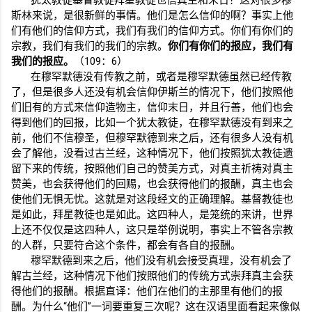
犹太教徒基督教徒拜星教徒也信真主和末日？这对很多穆
斯林来说，是很新鲜的事情。他们是怎么信仰的啊？事实上他
们有他们的信仰方式，我们有我们的信仰方式。你们有你们的
宗教，我们有我们的我们的宗教。
你们有你们的报应，我们有
我们的报应。
（
109
：
6
）
在穆罕默德没有传教之前，或者是穆罕默德虽然已经传教
了，但是很多人还没有机会信仰伊斯兰的情况下，他们按照他
们旧有的方式来信仰造物主，信仰末日，并且行善，他们也会
得到他们的回报，比如一个犹太教徒，在穆罕默德没有到来之
前，他们不信穆圣，但穆罕默德到来之后，还有很多人没有机
会了解他，没看过古兰经，这种情况下，他们按照犹太教徒遗
留下来的传统，按照他们自己的赞美方式，对真主祈祷对真主
赞美，也会获得他们的回赐，也会获得他们的报酬，真主也会
使他们无惧无忧。这就是对这段经文的正确理解。基督教徒也
是如此，拜星教徒也是如此。这四种人，是笼统的来讲，世界
上还不仅仅是这四种人，这只是举例说明，事实上不管各宗教
的人群，只要符合这个条件，都会有各自的报酬。
穆罕默德到来之后，他们没有机会接受真理，没有机会了
解古兰经，这种情况下他们按照他们的传统方式崇拜真主会获
得他们的报酬。根据直译：他们在他们的主那里有他们的报
酬。为什么“他们”一词要重复三次呢？这在汉语里面看起来像似