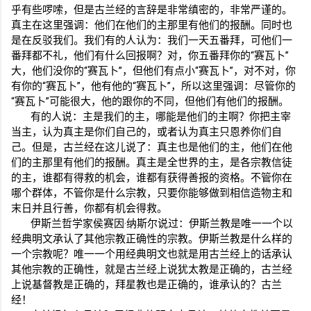
乎有些啰嗦，但是古兰经的言辞是非常缜密的，非常严谨的。
真主在这里强调：他们在他们的主那里有他们的报酬。同时也
是在反驳我们。我们有的人认为：我们一天五番拜，可他们一
番拜都不礼，他们有什么回报啊？对，你五番拜你的“赛瓦卜”
大，他们没你的“赛瓦卜”，但他们有点小“赛瓦卜”，对不对，你
有你的“赛瓦卜”，他有他的“赛瓦卜”，所以这里强调：尽管你的
“赛瓦卜”可能很大，他的跟你的不同，但他们有他们的报酬。
有的人说：主是我们的主，哪能是他们的主啊？你把主宰
当主，认为真主是你们自己的，或者认为真主只恩养你们自
己。但是，古兰经在这儿说了：真主也是他们的主，他们在他
们的主那里有他们的报酬。真主是全世界的主，是各宗教信徒
的主，谁都有得救的机会，谁都有获得善报的资格。不管你在
哪个群体，不管你是什么宗教，只要你能够做到相信造物主和
末日并且行善，你都有机会得救。
伊斯兰哲学家侯赛因·纳斯尔说过：伊斯兰教是唯一一个以
经典明文承认了其他宗教正确性的宗教。伊斯兰教是什么样的
一个宗教呢？唯一一个用经典明文也就是用古兰经上的话承认
其他宗教的正确性，就是古兰经上说犹太教是正确的，古兰经
上说基督教是正确的，拜星教也是正确的，谁承认的？古兰
经！