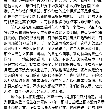
会。我们更别说那些替天行道，助人为乐的人，孜孜不倦地帮
助他人的人，难道他们都要下地狱吗？那么如果他们都下地
狱，只有你信仰伊斯兰，那么你信的这个伊斯兰不是伊斯兰，
而是与古兰经圣训相违背的毫无根据的信仰，我们平时的认识
有很多都远离了伊斯兰，有很多很多的观点都是非伊斯兰的。
前几天我在朋友圈里看到有人转发的一个故事，说圣人在
登霄之夜看到很多妇女在火狱里边翻滚嚎叫啊，被火叉子挑来
挑去的，有的嘴巴被缝着，有的乳房耷拉着从后边勒过去，有
的阴部被剪刀裁剪着，反正是怎么恐怖怎么样。这些人怎么这
么可怜呢？法图麦问他爹，圣人就说了，这个人是怎么回事，
那个人是怎么回事，嘴被扎的是怎么回事，乳房被勒的是怎么
回事，一一地都给她说明。圣人说，有的人是没有戴头巾，打
扮得花枝招展，就直接出去了，所以就得进火狱，还有的人是
月经过后不洗大净就出去了，所以也得进火狱，还有的是没有
丈夫的许可，私自给别人的孩子喂奶了，也得进地狱，好险恶
啊！这些妇女烧得着实凄惨，但有的人看得也着实很舒服。很
多男人都在转发，不少女人都被吓坏了，她们纷纷表示，做女
人难，做个不进火狱的女人，难上难。
这个故事是谎话连篇，不堪一击。稍加考证就能断定。因
为穆圣的登宵发生在公元的
621
年，那时古兰经上根本没有降示
戴头巾的经文，没有降示洗大净的经文，也就是说当时的那些