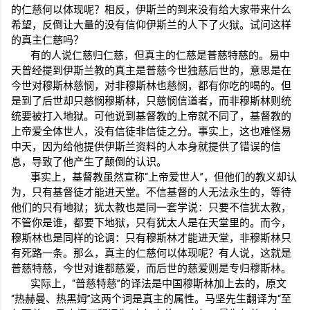
的仁慈何以体现呢？相反，伊斯兰的到来没有给大家带来什么
希望，反倒让大量的没有信仰伊斯兰的人下了火狱。试问这样
的真主仁慈吗？
有的人说仁慈归仁慈，但真主的仁慈是普慈特慈的。易中
天曾经提到伊斯兰教的真主是普慈今世独慈后世的，意思是在
今世对穆斯林慈悯，对非穆斯林也慈悯，都有你吃的喝的。但
是到了后世却只慈悯穆斯林，只慈悯信道者，而非穆斯林则统
统要被打入地狱。可他说到基督教的上帝就不同了，基督教的
上帝爱全体世人，没有信徒非信徒之分。事实上，这也难怪易
中天，因为给他提供伊斯兰资料的人本身就提供了错误的信
息，导致了他产生了颠倒的认识。
事实上，基督教虽然宣称“上帝爱世人”，但他们的教义却认
为，只有基督徒才能进天堂。不信基督的人无法永生的，等待
他们的只有地狱；犹太教也是同一套学说：只要不信犹太教，
不管你是谁，都要下地狱，只有犹太人是在天堂里的。而今，
穆斯林也是同样的论调：只有穆斯林才能进天堂，非穆斯林只
有死路一条。那么，真主的仁慈何以体现呢？有人说，这就是
普慈特慈，今世对谁都慈爱，而后世的慈爱则是专归穆斯林。
实际上，“普慈特慈”的译法是中国穆斯林加上去的，原文
“热赫曼、热黑姆”这两个词是真主的属性。马坚先生翻译为“至