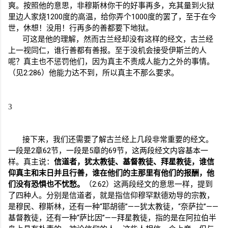
爽。按照他的意思，非穆斯林你干的好事再多，充其量到火狱
里边人家烧
1200
度的高温，给你弄个
1000
度的罢了，至于在今
世，休想！没用！行再多的善都要下地狱。
可这是他的理解，然而古兰经却没有这样的经文，古兰经
上一视同仁，谁行善都有善报。至于没机会接受伊斯兰的人
呢？真主也不惩罚他们，因为真主不责成人能力之外的事情。
（见
2:286
）他能力达不到，所以真主不那么要求。
3
接下来，我们还需要了解古兰经上几段非常重要的经文。
一段是
2
章
62
节，一段是
5
章的
69
节，这两段经文内容基本一
样。真主说：
信道者，犹太教徒、基督教徒、拜星教徒，谁信
仰真主和末日并且行善，谁在他们的主那里有他们的报酬，他
们没有恐惧也不忧愁。
（
2:62
）这两段经文的意思一样，提到
了四种人。分别是信道者，就是指信仰穆罕默德劝导的宗教，
是穆民、穆斯林，还有一种“耶胡德”——犹太教徒，“奈萨拉”——
基督教徒，还有一种“萨比因”——拜星教徒，指的是在阿拉伯半