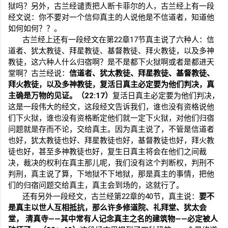
狱吗？另外，古兰经谴责把人断卡菲尔的人，古兰经上有一段
经文说：你不要对一个信仰真主的人说他是不信道者，知道他
如何如何？？。
古兰经上还有一段经文在第
22
章
17
节真主说了六种人：信
道者、犹太教徒、拜星教徒、基督教徒、拜火教徒，以及多神
教徒，这六种人什么归宿啊？是不是都下火狱啊或者是都进天
堂啊？古兰经说：
信道者、犹太教徒、拜星教徒、基督教徒、
拜火教徒，以及多神教徒，复活日真主必定要为他们判决，真
主确是万物的见证。（
22:17
）
复活日真主必定要为他们判决，
这是一段伟大的经文，这段经文告诉我们，谁也没有资格说他
们下火狱，谁也没有资格断定他们就一定下火狱，对他们归宿
问题就是存而不论，交给真主。因为真主说了，不管是信道者
也好，犹太教徒也好、拜星教徒也好，基督教徒也好，拜火教
徒也好，甚至多神教徒也好，复生日真主将会在他们之间裁
决，裁决的权利在真主那儿呢，我们没有这个判断权，判刑不
判刑，真主说了算，下地狱不下地狱，那是真主的事情，把他
们的归宿问题交给真主，真主会到场的，这就行了。
还有另外一段经文，古兰经第
22
章的
40
节，真主说：
要不
是真主以世人互相抵抗，那么许多修道院、礼拜堂、犹太会
堂，
清真寺——其中常有人记念真主之名的建筑物——必定被人