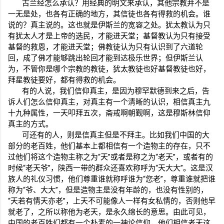
古兰经怎么承认？用经典的明文来承认，其他宗教并不是
一无是处，也各有正确的地方，其信徒也各有得救的机会。谁
说的？真主说的。这也就是伊斯兰的宽容之处。犹太教认为只
有犹太人才是上帝的选民，才能进天堂；基督教认为只有接受
基督的救恩，才能进天堂；佛教徒认为只有认识到了六道轮
回，成了佛才能够跳出轮回才能到达极乐世界；但伊斯兰认
为，不管你是哪个宗教的教徒，犹太教徒也好基督教徒也好，
拜星教徒要好，都有得救的机会。
有的人说，我们信仰真主，是因为穆罕默德到来之后，告
诉人们怎么信仰真主，对真主有一个清晰的认识，相信真主九
十九种属性，一天叩拜五次，斋戒啊朝觐啊，这是穆斯林信仰
真主的方式。
可还有的人，则是信真主但是不拜主。比如我们中国的大
部分的老百姓，他们基本上都相信有一个造物主的存在，只不
过他们将这个造物主称之为“天”或者是称之为“老天”，或者有的
时候“老天爷”，陕西一带的群众还喜欢称呼为“天大大”。这是汉
族人的礼仪习惯，他们尊重谁就称呼谁为“您老”，尊重谁就把谁
称为“爷、大大”，但是造物主是没有年龄的，也没有性别的，
“天若有情天亦老”，上天不可能像人一样有女私情的，否则他早
就老了，之所以称他为老天，是永久绵长的意思。由此可见，
中国的老百姓们都有一个朴素的一神论信仰，他们相信老天这