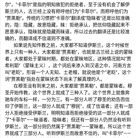
尔”，“卡菲尔”是指的明知故犯的拒绝者，至于没有机会了解伊
斯兰的人，古兰经上没有称呼他们为“卡菲尔”，而称呼他们为
“贾黑勒”。传统的习惯把“卡菲尔”翻译成“隐昧者”还是比较准确
的，隐：隐藏，故意隐藏，昧：拒绝承认，把信仰隐藏起来不
愿意承认，隐昧就是隐藏而昧道，所以过去的翻译还是比较准
确的，而翻译成不信道则不准确。
如果说先知传教之前，大家都不知道伊斯兰，这个时候世
界上只有一种人，大家都是“贾黑勒”，也就是古兰经上说的蒙昧
者，大家都处于蒙昧时期，都处在蒙昧地区，这种情况就叫“贾
希利耶”（蒙昧主义），这个词后来渗入到汉语之中，河南方言
叫“老眨”，形容一个人无知、土老帽，就说他是个“老眨”，这个
词“贾黑勒”指处在蒙昧状态下尚未了解真理的人。
在穆圣没有到来之前，大家都是“贾黑勒”，都是蒙昧者。穆
圣开始传教，这个世界上就成了三种人了。这个世界上就像奔
驰车的车标一样，一分为三。有一部分人听了穆圣的劝告而信
仰了伊斯兰，这一部分人就成了“穆民”，成了信道者；还有一部
分人拒绝接受伊斯兰，明明知道而拒绝接受的这一部分人就成
了“卡菲尔”——昧道者、隐昧者；但还有一部分人仍然没有听到
伊斯兰，这一部分则仍然属于“贾黑勒”——蒙昧者。所以这个世
界就成了三部分人。听到伊斯兰而故意不信的，叫“卡菲尔”——