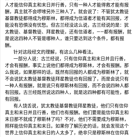
人才能信仰真主和末日并行善，只有一种人才能得救才能有报
酬，真主就不会啰嗦另外三种人了。就会说了：不管犹太教徒
基督教徒都得成为穆斯林，都得成为信道者才能有其回报，才
能没有恐惧没有忧愁。但古兰经没这么说，古兰经说的是：犹
太教徒、基督教徒、拜星教徒，还有信道者，——都有报酬，就
是说这四种人不管是哪种人，谁只要达到这个条件，都有报
酬。
针对这段经文的理解，有这么几种看法。
一部分人说：古兰经说，只有信仰真主和末日并且行善，
才会有报酬，事实上说他们都得成为穆斯林，才会有报酬。那
么我说，如果那样的话，既然有回报的人都成为穆斯林了，就
不会说犹太教徒基督教徒拜星教徒也有回报了，而是会说只有
一种人有报酬，就是说只有穆斯林有回报，而不会说四种人都
有回报。古兰经既然说这四种人，就是这四种都有可能性，都
有回报。
有人饶舌说，犹太教徒基督教徒拜星教徒，他们只有信仰
真主和末日并且行善，他们也有报酬。他们要是能信仰真主和
末日那不就成了穆斯林了吗？不对，他们不需要成为穆斯林，
照样能信仰真主和末日。如果你了解历史的话，就会发现这个
世界上信仰真主和末日的人太多了，绝非只是穆斯林在信仰真