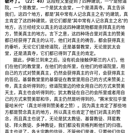
破坏了。（
22
：
40
）
这段经文里提到了四种建筑，一个是修道
院，一个是教堂，一个是犹太会堂，一个是清真寺。真主告诉
我们，这四个地方，都是“其中常有人记念真主之名”的建筑，真
主肯定了这四种建筑，说它们都是“其中常有人记念真主之名”的
地方，古兰经经文以真主的话这四种建筑物都是崇拜真主的地
方，赞美真主的地方。言下之意，这四种场合里对真主的赞美
都已经获得了真主的认可，他们对真主的祷告，都会获得真主
的垂听，无论它们是修道院，还是基督教堂，无论是犹太会
堂，还是清真寺，它们都已得到了真主的肯定。
据此，伊斯兰到来之后，没有机会接触伊斯兰的人们，他
们在他们的教堂里，在他们的会所里，在他们的修道院里，用
自己的方式对赞美真主，仍然会获得真主的许可，会获得真主
的答应。基督教堂里的基督徒在教堂里用自己的方式来赞美上
帝，真主会听得到的；修道院里边的修女用自己的方式来赞美
天主，真主也会听得到的；犹太教徒在自己的会所里或者用自
己的方式来赞美耶和华，真主仍然是听得到的，“赛米安拉乎里
曼哈米代”（真主听得到赞美者之赞）。因为真主肯定了那些地
方都是赞念真主的地方，所以真主也肯定了他们对真主的赞
念，而且真主也说了，无论是犹太教徒、基督教徒、拜星教
徒、拜火教徒、多神教徒，我们都没有资格判断他们的归宿。
真主也说了，各大宗教的信徒，不管他们是谁，只要他们信仰