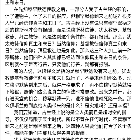
主和末日。
在先知穆罕默德传教之后，一部分人受了古兰经的影响，
信了造物主，信了末日的报应，但穆罕默德到来之前呢？很多
人早已经信仰真主和末日了。古兰经上没有说只有穆罕默德之
后的穆斯林才会有报酬，而是说穆斯林信徒、犹太教徒、基督
教徒、拜星教徒，凡是达到这个条件的，都有报酬。那么，犹
太教徒信仰真主和末日？当然信仰；基督教徒信仰真主和末
日？当然信仰；拜星教徒也是如此。那么这三种人加上前一种
穆斯林，他们四种人其实都已经达到信仰真主和末日的条件，
区别就在于是否行善，只要他们行善，就都有报酬。
有的人说，这段经文是指的是穆罕默德没有来之前，犹太
教徒基督教徒信仰真主和末日就行了，不要求他们那么多，现
在穆罕默德到来之后，就得严格要求了，再不信穆罕默德就得
下地狱，照他们这么说真主的律法时常更改。没来之前行，都
有进天堂的机会，穆罕默德一到，谁不信他谁就死路一条。那
么伊斯兰教到底给人类带来的是什么？是灾难吗？还是幸福？
我们要知道，古兰经上说的是全人类而且是超时空的指
导，不仅仅局限于某个时代。所以不管在任何时代，不管穆圣
到来之前还是穆圣到来之后，这四种人只要他们符合了这个条
件，都能在他们主那儿获得各自的报酬。