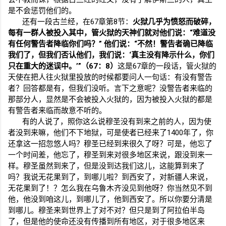
是不会惩罚他们的。
还有一段古兰经，在
67
章第
8
节：
火狱几乎为愤怒而破碎，
每有一群人被投入其中，管火狱的天神们就对他们说：“难道没
有任何警告者降临你们吗？”
他们说：“不然！警告者确已降临
我们了，但我们否认他们，我们说：‘真主没有降示什么，你们
只在重大的迷误中。’”（
67
：
8
）
这是
67
章的一段话，管火狱的
天使在把人往火狱里投放的时候都要问人一句话：有没有警告
者？回答都是有，但我们没听。言下之意呢？没警告者来临的
那部分人，显然是不会被投入火狱的，因为被投入火狱的都是
有警告者来临而故意不听的。
有的人说了，照你这么说穆圣没有到来之前的人，因为使
者没到来嘛，他们不下地狱，可是使者已经来了
1400
年了，你
还拿这一招忽悠人吗？穆圣已经到来很久了呀？可是，他忘了
一个时间差，他忘了，穆圣到来对很多地区来说，跟没到来一
样。穆圣虽然到来了，但是没到达我们这儿，这能算到来了
吗？我说无花果到了，到哪儿啦？到西安了，对新疆人来说，
无花果到了！？怎么我在乌鲁木齐没见到他呀？你当然见不到
他，他没到咱这儿，到哪儿了，他到西安了。所以你要分清是
到哪儿。穆圣来到世界上了对不对？但只是到了阿拉伯半岛
了，但是他的使命还没有传播到所有地区，对于很多地区来