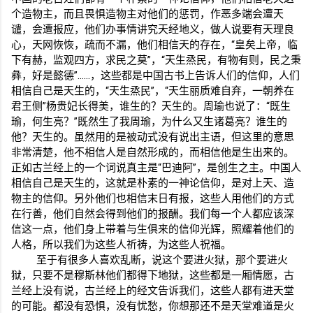
个造物主，而且畏惧造物主对他们的惩罚，作恶多端会遭天
谴，会遭报应，他们办事情讲究天经地义，做人说要有天理良
心，天网恢恢，疏而不漏，他们相信天的存在，“皇矣上帝，临
下有赫，监观四方，求民之莫”，“天生烝民，有物有则，民之秉
彝，好是懿德”……，这些都是中国古书上告诉人们的信仰，人们
相信自己是天生的，“天生烝民”，“天生丽质难自弃，一朝养在
君王侧”杨贵妃长得美，谁生的？天生的。周瑜也说了：“既生
瑜，何生亮？”既然生了我周瑜，为什么又生诸葛亮？谁生的
他？天生的。虽然用的是被动式没有说出主语，但这里的意思
非常清楚，他不相信人是自然形成的，而相信他是生出来的。
正如古兰经上的一个词说真主是“巴迪阿”，是创生之主。中国人
相信自己是天生的，这就是朴素的一神论信仰，是对上天、造
物主的信仰。另外他们也相信末日有报，这些人用他们的方式
在行善，他们自然会得到他们的报酬。我们每一个人都应该深
信这一点，他们身上带着与生俱来的信仰光辉，照耀着他们的
人格，所以我们为这些人祈祷，为这些人祝福。
至于有很多人喜欢乱断，说这个要进火狱，那个要进火
狱，只要不是穆斯林他们都得下地狱，这些都是一厢情愿，古
兰经上没有说，古兰经上的经文告诉我们，这些人都有进天堂
的可能。都没有恐惧，没有忧愁，你想那还不是天堂难道是火