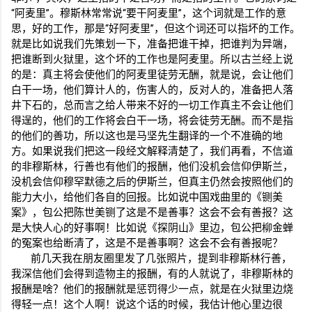
“阿麦里”。穆斯林常常说“要干阿麦里”，这个词就是工作的意
思，好的工作，那是“好阿麦里”，但这个词还可以指坏的工作。
就是比如说我们先策划一下，准备把谁干掉，把谁判为异端，
把谁断到火狱里，这个坏的工作也是阿麦里。所以古兰经上说
的是：真主将会使他们的阿麦里徒劳无酬，就是说，会让他们
白干一场，他们算计人的，伤害人的，反对人的，准备把人落
井下石的，总而言之给人带来不好的一切工作真主不会让他们
得逞的，他们的工作将会白干一场，将会徒劳无酬。而不是指
的他们的善功，所以这也是马坚先生翻译的一个不准确的地
方。如果说我们把这一段经文解释清楚了，我们再看，不信道
的非穆斯林，行善也有他们的报酬，他们没机会信仰伊斯兰，
没机会信仰穆罕默德之后的伊斯兰，但真主仍然会按照他们的
能力大小，给他们各自的回报。比如说中国戏曲里的《铡美
案》，包公把陈世美铡了这是不是善事？这会不会有善报？这
是大快人心的好事啊！比如说《探阴山》里边，包公把柳金蝉
的冤案也给断清了，这是不是善事啊？这会不会有善报呢？
前几天我在朋友圈里发了几张照片，提到非穆斯林行善，
我深信他们会得到造物主的报酬，有的人就说了，非穆斯林的
报酬是啥？他们的报酬就是惩罚得少一点，就是在火狱里边烧
得轻一点！这个人啊！说这个话的时候，我估计他心里边很