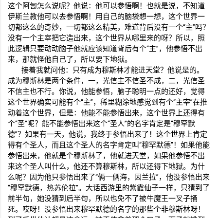
这个阿訇怎么说呢？他说：他可以参悟啊！也就是说，不知道
伊斯兰教他可以去参悟啊！用自己的脑袋想一想，这个世界一
切都这么的奇妙，一切都这么精美，难道背后没有一个“主”吗？
没有一个主宰把它造出来，这个世界从哪里来的呀？所以，照
此逻辑只要动动脑子他就应该知道背后有个“主”，他参悟不出
来，那就怪他自己了，所以要下地狱。
接着我就问他：只有成为穆斯林才能进天堂？他说是的。
成为穆斯林是两个条件，一，光信主不信圣不成，二，光信圣
不信主也不行。你说，他能参悟，脑子聪明一点的还好，觉得
这个世界确实可能有个“主”，稀里糊涂地感觉到有个“主宰”在推
动着这个世界，但是：他能不能参悟出来，这个世界上还得有
个“圣”呢？能不能参悟出来这个“圣人”的名字肯定是“穆罕默
德”？如果有一天，他说，我终于参悟出来了！这个世界上肯定
得有个圣人，而且这个圣人的名字肯定叫“穆罕默德”！如果他能
参悟出来，他就是个穆斯林了，他就进天堂，如果他参悟不出
来这个圣人叫什么，他还不算穆斯林，所以还得下地狱。为什
么呢？因为他只参悟出来了“俩一俩海，因兰拉”，他没参悟出来
“穆罕默德，热苏伦拉”。大话西游里的紫霞仙子一样，只猜到了
前半句，她没猜到后半句，所以也免不了被牛魔王一叉子捅
死。哎呀！没参悟出来穆罕默德的名字的那些个非穆斯林呀！