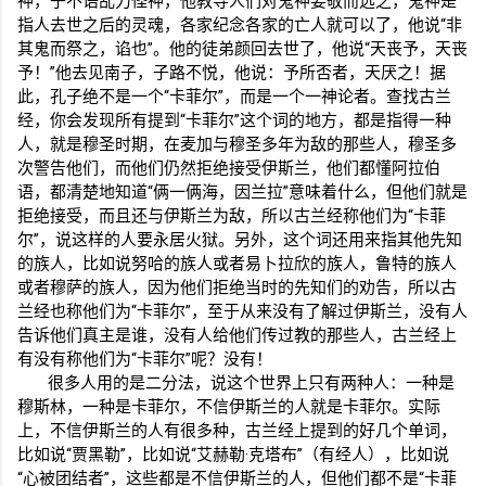
神，子不语乱力怪神，他教导人们对鬼神要敬而远之，鬼神是
指人去世之后的灵魂，各家纪念各家的亡人就可以了，他说“非
其鬼而祭之，谄也”。他的徒弟颜回去世了，他说“天丧予，天丧
予！”他去见南子，子路不悦，他说：予所否者，天厌之！据
此，孔子绝不是一个“卡菲尔”，而是一个一神论者。查找古兰
经，你会发现所有提到“卡菲尔”这个词的地方，都是指得一种
人，就是穆圣时期，在麦加与穆圣多年为敌的那些人，穆圣多
次警告他们，而他们仍然拒绝接受伊斯兰，他们都懂阿拉伯
语，都清楚地知道“俩一俩海，因兰拉”意味着什么，但他们就是
拒绝接受，而且还与伊斯兰为敌，所以古兰经称他们为“卡菲
尔”，说这样的人要永居火狱。另外，这个词还用来指其他先知
的族人，比如说努哈的族人或者易卜拉欣的族人，鲁特的族人
或者穆萨的族人，因为他们拒绝当时的先知们的劝告，所以古
兰经也称他们为“卡菲尔”，至于从来没有了解过伊斯兰，没有人
告诉他们真主是谁，没有人给他们传过教的那些人，古兰经上
有没有称他们为“卡菲尔”呢？没有！
很多人用的是二分法，说这个世界上只有两种人：一种是
穆斯林，一种是卡菲尔，不信伊斯兰的人就是卡菲尔。实际
上，不信伊斯兰的人有很多种，古兰经上提到的好几个单词，
比如说“贾黑勒”，比如说“艾赫勒·克塔布”（有经人），比如说
“心被团结者”，这些都是不信伊斯兰的人，但他们都不是“卡菲