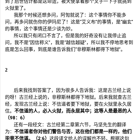
到了后世估计都是这命运，被天使拿着那个叉子一下子就挑到
火狱里了。
我那个时候还想多问，阿訇就说了：这个事情你不能多
问，再多问就伤你的伊玛尼了！这是“艾义布”的事情，是“幽玄”
的事情，这个事情还是少谈为妙。
所以我只有闭口不言了，但是我的好奇没有让我停止追
问，我不是“因信称义”，我是“越信越疑”，所以我不停地思考到
底是怎么回事，到底是谁告诉我们“非穆斯林都得下地狱”。
2
后来我找到答案了，因为很多人告诉我：这是古兰经上说
的呀！古兰经上说的，非穆斯林都得下地狱。后来我就查古兰
经，发现古兰经上说：不信道者要下地狱，要在火狱里永久居
住。
不信道的人，必入火狱，而永居其中；这等人是最恶的人
（
98
：
6
）
还有一段经文：古兰经第二章第六节，马坚先生的翻译
为：
不信道者你对他们警告与否，这在他们都是一样的，他们
毕竟不信道。（
2:6
）
这段译文给人的误解也不轻。根据这句